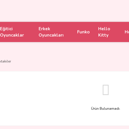
Eğitici
Erkek
Hello
Funko
H
Oyuncaklar
Oyuncakları
Kitty
ktakiler
Ürün Bulunamadı.