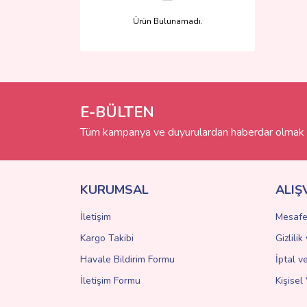
Ürün Bulunamadı.
E-BÜLTEN
Tüm kampanya ve duyurulardan haberdar olmak i
KURUMSAL
ALIŞ
İletişim
Mesafe
Kargo Takibi
Gizlili
Havale Bildirim Formu
İptal v
İletişim Formu
Kişisel 