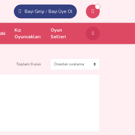
Bayi Girişi
Bayi Üye Ol
/
Kız
Oyun
obi
Oyuncakları
Setleri
Toplam 0 ürün