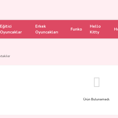
Eğitici
Erkek
Hello
Funko
H
Oyuncaklar
Oyuncakları
Kitty
ktakiler
Ürün Bulunamadı.