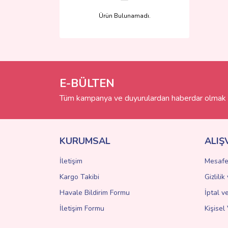
Ürün Bulunamadı.
E-BÜLTEN
Tüm kampanya ve duyurulardan haberdar olmak i
KURUMSAL
ALIŞ
İletişim
Mesafe
Kargo Takibi
Gizlili
Havale Bildirim Formu
İptal v
İletişim Formu
Kişisel 