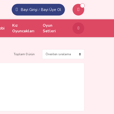
Bayi Girişi
Bayi Üye Ol
/
Kız
Oyun
obi
Oyuncakları
Setleri
Toplam 0 ürün