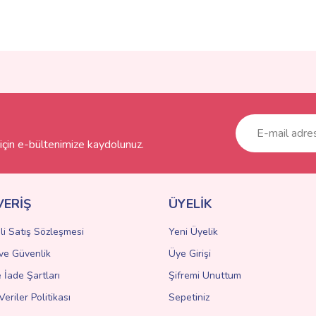
ve diğer konularda yetersiz gördüğünüz noktaları öneri formunu kullanarak taraf
Bu ürüne ilk yorumu siz yapın!
r.
Yorum Yaz
çin e-bültenimize kaydolunuz.
VERİŞ
ÜYELİK
li Satış Sözleşmesi
Yeni Üyelik
k ve Güvenlik
Üye Girişi
Gönder
e İade Şartları
Şifremi Unuttum
Veriler Politikası
Sepetiniz