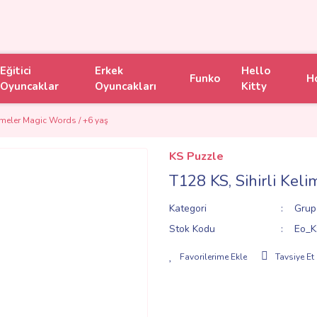
Eğitici
Erkek
Hello
Funko
H
Oyuncaklar
Oyuncakları
Kitty
limeler Magic Words / +6 yaş
KS Puzzle
T128 KS, Sihirli Kel
Kategori
Grup
Stok Kodu
Eo_K
Tavsiye Et