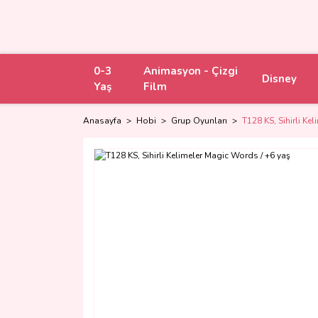
0-3
Animasyon - Çizgi
Disney
Yaş
Film
Anasayfa
Hobi
Grup Oyunları
T128 KS, Sihirli Ke