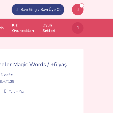
Bayi Girişi
Bayi Üye Ol
/
Kız
Oyun
obi
Oyuncakları
Setleri
imeler Magic Words / +6 yaş
 Oyunları
S.H.T128
Yorum Yaz