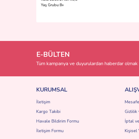
Yaş Grubu:
8+
Bu ürünün fiyat bilgisi, resim, ürün açıklamalarında 
Görüş ve önerileriniz için teşekkür ederiz.
Ürün resmi kalitesiz, bozuk veya görüntülenemiyo
Ürün açıklamasında eksik bilgiler bulunuyor.
E-BÜLTEN
Ürün bilgilerinde hatalar bulunuyor.
Tüm kampanya ve duyurulardan haberdar olmak i
Ürün fiyatı diğer sitelerden daha pahalı.
Bu ürüne benzer farklı alternatifler olmalı.
KURUMSAL
ALIŞ
İletişim
Mesafe
Kargo Takibi
Gizlili
Havale Bildirim Formu
İptal v
İletişim Formu
Kişisel 