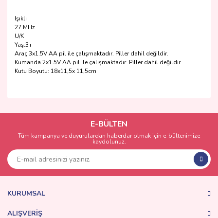
Işıklı
27 MHz
U/K
Yaş:3+
Araç 3x1.5V AA pil ile çalışmaktadır. Piller dahil değildir.
Kumanda 2x1.5V AA pil ile çalışmaktadır. Piller dahil değildir
Kutu Boyutu: 18x11,5x 11,5cm
Bu ürünün fiyat bilgisi, resim, ürün açıklamalarında ve diğer
konularda yetersiz gördüğünüz noktaları öneri formunu
Bu ürüne ilk yorumu siz yapın!
kullanarak tarafımıza iletebilirsiniz.
Görüş ve önerileriniz için teşekkür ederiz.
E-BÜLTEN
Tüm kampanya ve duyurulardan haberdar olmak için e-bültenimize
Yorum Yaz
kaydolunuz.
Ürün resmi kalitesiz, bozuk veya görüntülenemiyor.
Ürün açıklamasında eksik bilgiler bulunuyor.
Ürün bilgilerinde hatalar bulunuyor.
Ürün fiyatı diğer sitelerden daha pahalı.
KURUMSAL
Bu ürüne benzer farklı alternatifler olmalı.
ALIŞVERİŞ