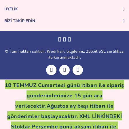
ÜYELİK
BİZİ TAKİP EDİN
Gönder
© Tüm hakları saklıdır. Kredi kartı bilgileriniz 256bit SSL sertifikası
ile korunmaktadır.
18 TEMMUZ Cumartesi günü itibarı ile sipariş
gönderimlerimize 15 gün ara
verilecektir.Ağustos ay başı itibarı ile
gönderimler başlayacaktır. XML LİNKİNDEKİ
Stoklar Perşembe günü akşam itibarı ile