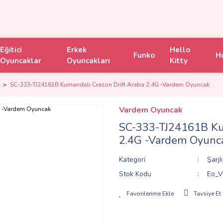
Eğitici
Erkek
Hello
Funko
H
Oyuncaklar
Oyuncakları
Kitty
SC-333-TJ24161B Kumandalı Crazon Drift Araba 2.4G -Vardem Oyuncak
Vardem Oyuncak
SC-333-TJ24161B Kum
2.4G -Vardem Oyunc
Kategori
ŞarjI
Stok Kodu
Eo_V
Tavsiye Et