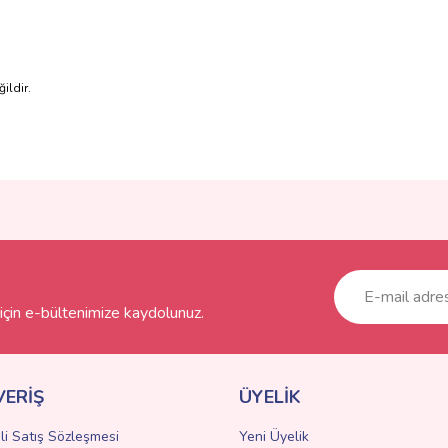
ildir.
ve diğer konularda yetersiz gördüğünüz noktaları öneri formunu kullanarak taraf
Bu ürüne ilk yorumu siz yapın!
r.
Yorum Yaz
çin e-bültenimize kaydolunuz.
VERİŞ
ÜYELİK
li Satış Sözleşmesi
Yeni Üyelik