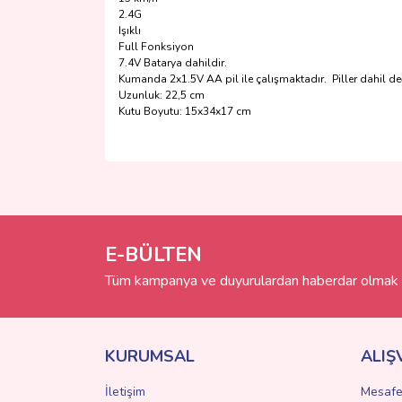
2.4G
Işıklı
Full Fonksiyon
7.4V Batarya dahildir.
Kumanda 2x1.5V AA pil ile çalışmaktadır. Piller dahil değ
Uzunluk: 22,5 cm
Kutu Boyutu: 15x34x17 cm
Bu ürünün fiyat bilgisi, resim, ürün açıklamalarında 
Görüş ve önerileriniz için teşekkür ederiz.
Ürün resmi kalitesiz, bozuk veya görüntülenemiyo
Ürün açıklamasında eksik bilgiler bulunuyor.
E-BÜLTEN
Ürün bilgilerinde hatalar bulunuyor.
Tüm kampanya ve duyurulardan haberdar olmak i
Ürün fiyatı diğer sitelerden daha pahalı.
Bu ürüne benzer farklı alternatifler olmalı.
KURUMSAL
ALIŞ
İletişim
Mesafe