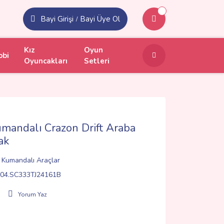
Bayi Girişi
Bayi Üye Ol
/
Kız
Oyun
obi
Oyuncakları
Setleri
andalı Crazon Drift Araba
ak
ı Kumandalı Araçlar
04.SC333TJ24161B
Yorum Yaz