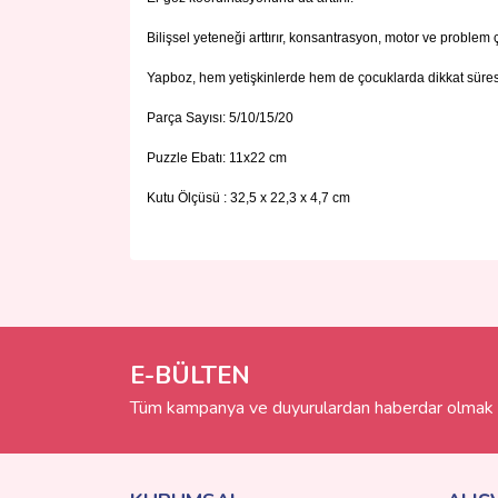
Bilişsel yeteneği arttırır, konsantrasyon, motor ve problem ç
Yapboz, hem yetişkinlerde hem de çocuklarda dikkat süresin
Parça Sayısı: 5/10/15/20
Puzzle Ebatı: 11x22 cm
Kutu Ölçüsü : 32,5 x 22,3 x 4,7 cm
Bu ürünün fiyat bilgisi, resim, ürün açıklamalarında 
Görüş ve önerileriniz için teşekkür ederiz.
Ürün resmi kalitesiz, bozuk veya görüntülenemiyo
Ürün açıklamasında eksik bilgiler bulunuyor.
E-BÜLTEN
Ürün bilgilerinde hatalar bulunuyor.
Tüm kampanya ve duyurulardan haberdar olmak i
Ürün fiyatı diğer sitelerden daha pahalı.
Bu ürüne benzer farklı alternatifler olmalı.