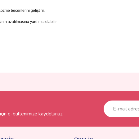
özme becerilerini geliştirir.
in uzatılmasına yardımcı olabilir.
ve diğer konularda yetersiz gördüğünüz noktaları öneri formunu kullanarak taraf
Bu ürüne ilk yorumu siz yapın!
r.
Yorum Yaz
çin e-bültenimize kaydolunuz.