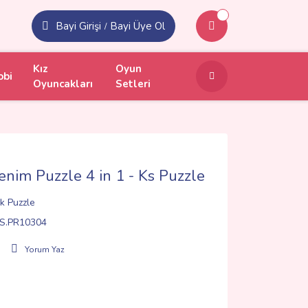
Bayi Girişi
Bayi Üye Ol
/
Kız
Oyun
obi
Oyuncakları
Setleri
nim Puzzle 4 in 1 - Ks Puzzle
k Puzzle
S.PR10304
Yorum Yaz