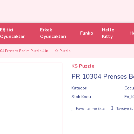
Eğitici
Erkek
Hello
Funko
H
Oyuncaklar
Oyuncakları
Kitty
04 Prenses Benim Puzzle 4 in 1 - Ks Puzzle
KS Puzzle
PR 10304 Prenses Be
Kategori
Çocu
Stok Kodu
Eo_K
Tavsiye Et