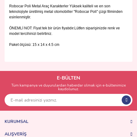
Robocar Poli Metal Araç Karakterler Yüksek kaliteli ve en son
teknolojiyle üretilmiş metal otomobiller "Robocar Poli" çizgi filminden
esinlenmiştir.
ÖNEMLİ NOT: Fiyat tek bir ürün fiyatıdır.Lütfen siparişinizde renk ve
model tercihinizi belirtiniz.
Paket ölçüsü: ‎15 x 14 x 4.5 cm
Bu ürünün fiyat bilgisi, resim, ürün açıklamalarında ve diğer
konularda yetersiz gördüğünüz noktaları öneri formunu
Bu ürüne ilk yorumu siz yapın!
kullanarak tarafımıza iletebilirsiniz.
Görüş ve önerileriniz için teşekkür ederiz.
E-BÜLTEN
Tüm kampanya ve duyurulardan haberdar olmak için e-bültenimize
Yorum Yaz
kaydolunuz.
Ürün resmi kalitesiz, bozuk veya görüntülenemiyor.
Ürün açıklamasında eksik bilgiler bulunuyor.
Ürün bilgilerinde hatalar bulunuyor.
Ürün fiyatı diğer sitelerden daha pahalı.
KURUMSAL
Bu ürüne benzer farklı alternatifler olmalı.
ALIŞVERİŞ