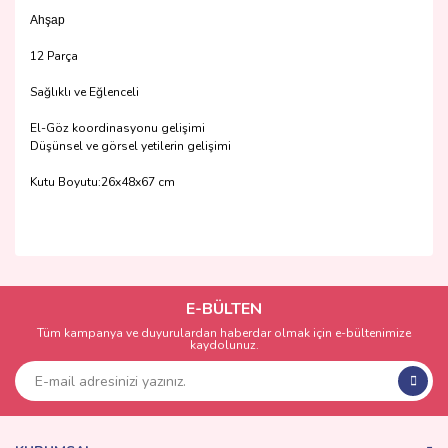
Ahşap
12 Parça
Sağlıklı ve Eğlenceli
El-Göz koordinasyonu gelişimi
Düşünsel ve görsel yetilerin gelişimi
Kutu Boyutu:26x48x67 cm
Bu ürünün fiyat bilgisi, resim, ürün açıklamalarında ve diğer
konularda yetersiz gördüğünüz noktaları öneri formunu
Bu ürüne ilk yorumu siz yapın!
kullanarak tarafımıza iletebilirsiniz.
Görüş ve önerileriniz için teşekkür ederiz.
E-BÜLTEN
Tüm kampanya ve duyurulardan haberdar olmak için e-bültenimize
Yorum Yaz
kaydolunuz.
Ürün resmi kalitesiz, bozuk veya görüntülenemiyor.
Ürün açıklamasında eksik bilgiler bulunuyor.
Ürün bilgilerinde hatalar bulunuyor.
Ürün fiyatı diğer sitelerden daha pahalı.