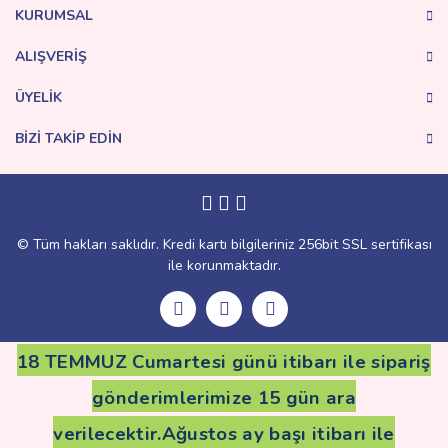
Ürün fiyatı diğer sitelerden daha pahalı.
KURUMSAL
Bu ürüne benzer farklı alternatifler olmalı.
ALIŞVERİŞ
ÜYELİK
BİZİ TAKİP EDİN
Gönder
© Tüm hakları saklıdır. Kredi kartı bilgileriniz 256bit SSL sertifikası
ile korunmaktadır.
18 TEMMUZ Cumartesi günü itibarı ile sipariş
gönderimlerimize 15 gün ara
verilecektir.Ağustos ay başı itibarı ile