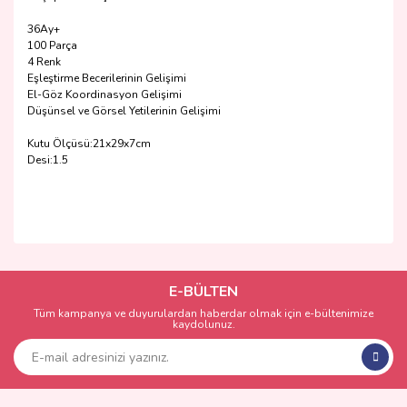
36Ay+
100 Parça
4 Renk
Eşleştirme Becerilerinin Gelişimi
El-Göz Koordinasyon Gelişimi
Düşünsel ve Görsel Yetilerinin Gelişimi
Kutu Ölçüsü:21x29x7cm
Desi:1.5
Bu ürünün fiyat bilgisi, resim, ürün açıklamalarında ve diğer
konularda yetersiz gördüğünüz noktaları öneri formunu
Bu ürüne ilk yorumu siz yapın!
kullanarak tarafımıza iletebilirsiniz.
Görüş ve önerileriniz için teşekkür ederiz.
E-BÜLTEN
Tüm kampanya ve duyurulardan haberdar olmak için e-bültenimize
Yorum Yaz
kaydolunuz.
Ürün resmi kalitesiz, bozuk veya görüntülenemiyor.
Ürün açıklamasında eksik bilgiler bulunuyor.
Ürün bilgilerinde hatalar bulunuyor.