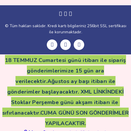
Gönder
© Tüm hakları saklıdır. Kredi kartı bilgileriniz 256bit SSL sertifikası
ile korunmaktadır.
18 TEMMUZ Cumartesi günü itibarı ile sipariş
gönderimlerimize 15 gün ara
verilecektir.Ağustos ay başı itibarı ile
gönderimler başlayacaktır. XML LİNKİNDEKİ
Stoklar Perşembe günü akşam itibarı ile
sıfırlanacaktır.CUMA GÜNÜ SON GÖNDERİMLER
YAPILACAKTIR.