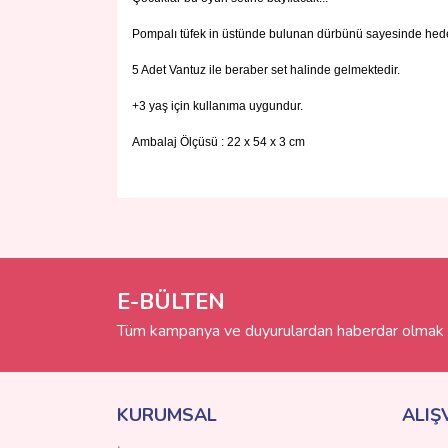
Pompalı tüfek in üstünde bulunan dürbünü sayesinde hedefl
5 Adet Vantuz ile beraber set halinde gelmektedir.
+3 yaş için kullanıma uygundur.
Ambalaj Ölçüsü : 22 x 54 x 3 cm
Bu ürünün fiyat bilgisi, resim, ürün açıklamalarında 
Görüş ve önerileriniz için teşekkür ederiz.
Ürün resmi kalitesiz, bozuk veya görüntülenemiyo
Ürün açıklamasında eksik bilgiler bulunuyor.
E-BÜLTEN
Ürün bilgilerinde hatalar bulunuyor.
Tüm kampanya ve duyurulardan haberdar olmak i
Ürün fiyatı diğer sitelerden daha pahalı.
Bu ürüne benzer farklı alternatifler olmalı.
KURUMSAL
ALIŞ