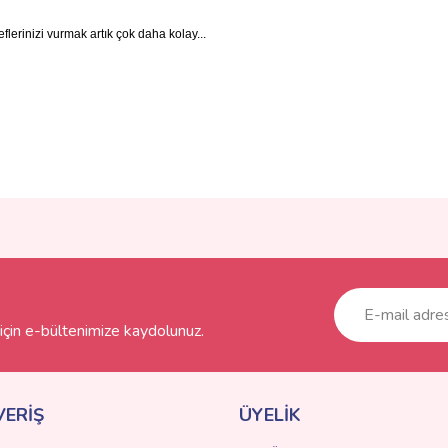
erinizi vurmak artık çok daha kolay...
ve diğer konularda yetersiz gördüğünüz noktaları öneri formunu kullanarak taraf
Bu ürüne ilk yorumu siz yapın!
r.
Yorum Yaz
çin e-bültenimize kaydolunuz.
VERİŞ
ÜYELİK