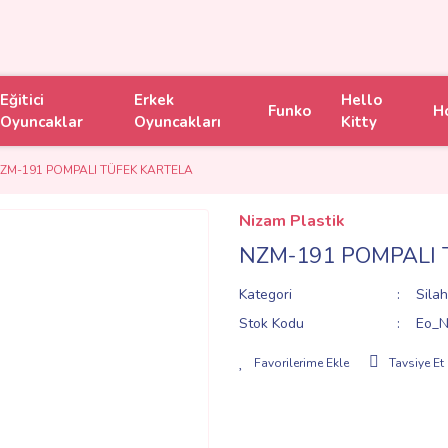
Eğitici
Erkek
Hello
Funko
H
Oyuncaklar
Oyuncakları
Kitty
ZM-191 POMPALI TÜFEK KARTELA
Nizam Plastik
NZM-191 POMPALI 
Kategori
Silah
Stok Kodu
Eo_N
Tavsiye Et