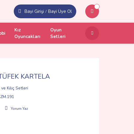
Bayi Girişi
Bayi Üye Ol
/
Kız
Oyun
obi
Oyuncakları
Setleri
TÜFEK KARTELA
 ve Kılıç Setleri
ZM.191
Yorum Yaz