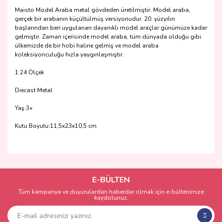
Maisto Model Araba metal gövdeden üretilmiştir. Model araba,
gerçek bir arabanın küçültülmüş versiyonudur. 20. yüzyılın
başlarından beri uygulanan dayanıklı model araçlar günümüze kadar
gelmiştir. Zaman içerisinde model araba, tüm dünyada olduğu gibi
ülkemizde de bir hobi haline gelmiş ve model araba
koleksiyonculuğu hızla yaygınlaşmıştır.
1:24 Ölçek
Diecast Metal
Yaş:3+
Kutu Boyutu:11,5x23x10,5 cm
Bu ürünün fiyat bilgisi, resim, ürün açıklamalarında ve diğer
konularda yetersiz gördüğünüz noktaları öneri formunu
Bu ürüne ilk yorumu siz yapın!
kullanarak tarafımıza iletebilirsiniz.
Görüş ve önerileriniz için teşekkür ederiz.
E-BÜLTEN
Tüm kampanya ve duyurulardan haberdar olmak için e-bültenimize
Yorum Yaz
kaydolunuz.
Ürün resmi kalitesiz, bozuk veya görüntülenemiyor.
Ürün açıklamasında eksik bilgiler bulunuyor.