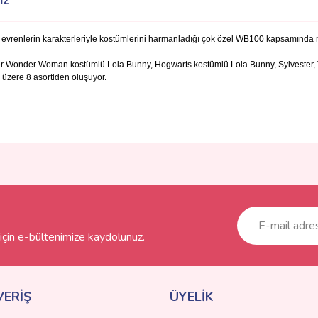
iz
klı evrenlerin karakterleriyle kostümlerini harmanladığı çok özel WB100 kapsamında m
ürler Wonder Woman kostümlü Lola Bunny, Hogwarts kostümlü Lola Bunny, Sylveste
üzere 8 asortiden oluşuyor.
ve diğer konularda yetersiz gördüğünüz noktaları öneri formunu kullanarak taraf
Bu ürüne ilk yorumu siz yapın!
r.
Yorum Yaz
çin e-bültenimize kaydolunuz.
VERİŞ
ÜYELİK