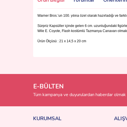
Ürün Bilgisi
Yorumlar
Önerilerin
Warner Bros.’un 100. yılına özel olarak hazırladığı ve far
Sürpriz Kapsüller içinde gelen 6 cm. uzunluğundaki fig
Wile E. Coyote, Flash kostümlü Tazmanya Canavarı olmak 
Ürün Ölçüsü : 21 x 14,5 x 20 cm
Bu ürünün fiyat bilgisi, resim, ürün açıklamalarında 
Görüş ve önerileriniz için teşekkür ederiz.
Ürün resmi kalitesiz, bozuk veya görüntülenemiyo
Ürün açıklamasında eksik bilgiler bulunuyor.
E-BÜLTEN
Ürün bilgilerinde hatalar bulunuyor.
Tüm kampanya ve duyurulardan haberdar olmak i
Ürün fiyatı diğer sitelerden daha pahalı.
Bu ürüne benzer farklı alternatifler olmalı.
KURUMSAL
ALIŞ