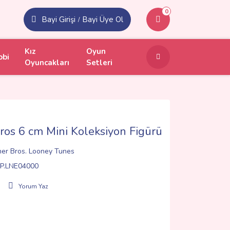
0
Bayi Girişi
Bayi Üye Ol
/
Kız
Oyun
obi
Oyuncakları
Setleri
s 6 cm Mini Koleksiyon Figürü
er Bros. Looney Tunes
P.LNE04000
Yorum Yaz