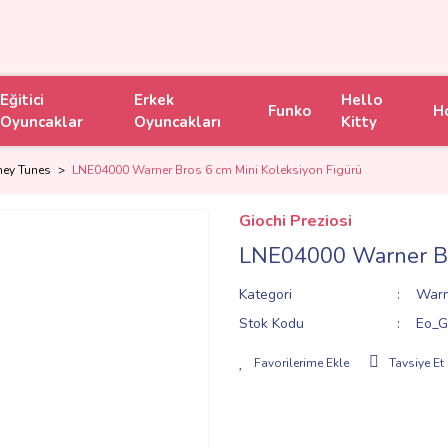
Eğitici
Erkek
Hello
Funko
H
Oyuncaklar
Oyuncakları
Kitty
ney Tunes
LNE04000 Warner Bros 6 cm Mini Koleksiyon Figürü
Giochi Preziosi
LNE04000 Warner Bro
Kategori
Warn
Stok Kodu
Eo_G
Tavsiye Et