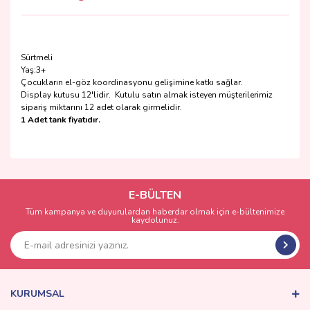
Sürtmeli
Yaş:3+
Çocukların el-göz koordinasyonu gelişimine katkı sağlar.
Display kutusu 12'lidir. Kutulu satın almak isteyen müşterilerimiz
sipariş miktarını 12 adet olarak girmelidir.
1 Adet tank fiyatıdır.
Bu ürünün fiyat bilgisi, resim, ürün açıklamalarında ve diğer
konularda yetersiz gördüğünüz noktaları öneri formunu
Bu ürüne ilk yorumu siz yapın!
kullanarak tarafımıza iletebilirsiniz.
Görüş ve önerileriniz için teşekkür ederiz.
E-BÜLTEN
Tüm kampanya ve duyurulardan haberdar olmak için e-bültenimize
Yorum Yaz
kaydolunuz.
Ürün resmi kalitesiz, bozuk veya görüntülenemiyor.
Ürün açıklamasında eksik bilgiler bulunuyor.
Ürün bilgilerinde hatalar bulunuyor.
Ürün fiyatı diğer sitelerden daha pahalı.
KURUMSAL
Bu ürüne benzer farklı alternatifler olmalı.