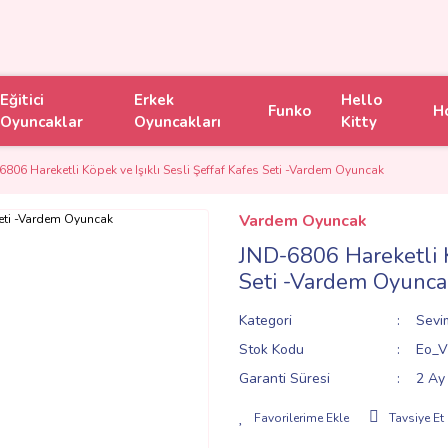
Eğitici
Erkek
Hello
Funko
H
Oyuncaklar
Oyuncakları
Kitty
806 Hareketli Köpek ve Işıklı Sesli Şeffaf Kafes Seti -Vardem Oyuncak
Vardem Oyuncak
JND-6806 Hareketli Kö
Seti -Vardem Oyunca
Kategori
Sevi
Stok Kodu
Eo_V
Garanti Süresi
2 Ay
Tavsiye Et