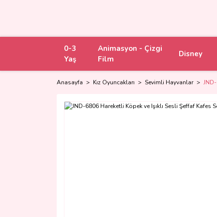
0-3
Animasyon - Çizgi
Disney
Yaş
Film
Anasayfa
Kız Oyuncakları
Sevimli Hayvanlar
JND-6