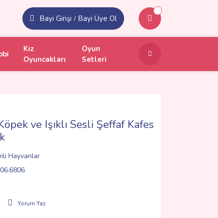
Bayi Girişi
Bayi Üye Ol
/
Kız
Oyun
obi
Oyuncakları
Setleri
pek ve Işıklı Sesli Şeffaf Kafes
k
mli Hayvanlar
06.6806
Yorum Yaz