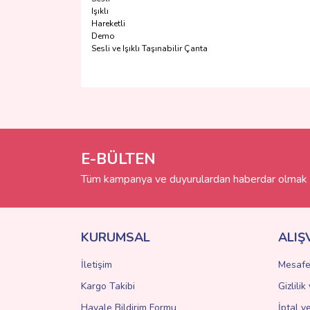
Işıklı
Hareketli
Demo
Sesli ve Işıklı Taşınabilir Çanta
Bu ürünün fiyat bilgisi, resim, ürün açıklamalarında 
Görüş ve önerileriniz için teşekkür ederiz.
Ürün resmi kalitesiz, bozuk veya görüntülenemiyo
Ürün açıklamasında eksik bilgiler bulunuyor.
E-BÜLTEN
Ürün bilgilerinde hatalar bulunuyor.
Tüm kampanya ve duyurulardan haberdar olmak i
Ürün fiyatı diğer sitelerden daha pahalı.
Bu ürüne benzer farklı alternatifler olmalı.
KURUMSAL
ALIŞ
İletişim
Mesafe
Kargo Takibi
Gizlili
Havale Bildirim Formu
İptal v