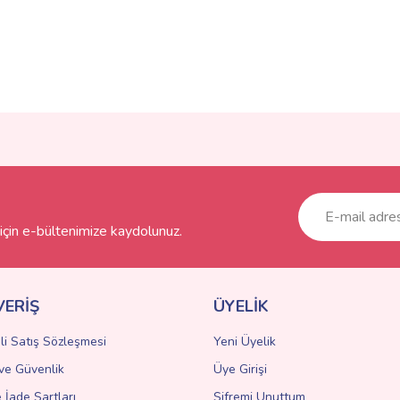
ve diğer konularda yetersiz gördüğünüz noktaları öneri formunu kullanarak taraf
Bu ürüne ilk yorumu siz yapın!
r.
Yorum Yaz
çin e-bültenimize kaydolunuz.
VERİŞ
ÜYELİK
li Satış Sözleşmesi
Yeni Üyelik
k ve Güvenlik
Üye Girişi
Gönder
e İade Şartları
Şifremi Unuttum