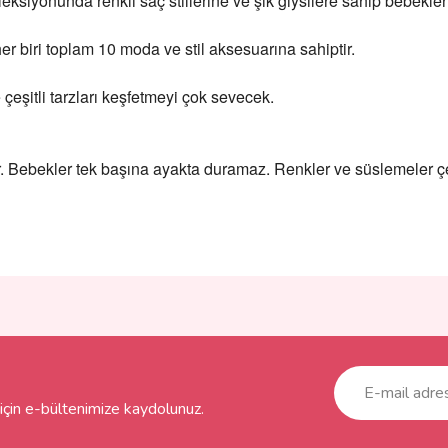
iyonunda renkli saç stillerine ve şık giysilere sahip bebekler s
r biri toplam 10 moda ve stil aksesuarına sahiptir.
çeşitli tarzları keşfetmeyi çok sevecek.
lıdır. Bebekler tek başına ayakta duramaz. Renkler ve süslemeler çeş
ve diğer konularda yetersiz gördüğünüz noktaları öneri formunu kullanarak taraf
Bu ürüne ilk yorumu siz yapın!
r.
Yorum Yaz
çin e-bültenimize kaydolunuz.