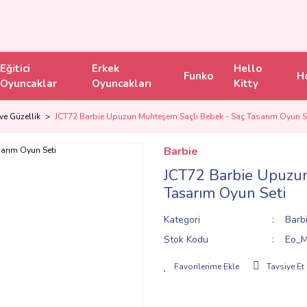
Eğitici
Erkek
Hello
Funko
H
Oyuncaklar
Oyuncakları
Kitty
ve Güzellik
JCT72 Barbie Upuzun Muhteşem Saçlı Bebek - Saç Tasarım Oyun S
Barbie
JCT72 Barbie Upuzun
Tasarım Oyun Seti
Kategori
Barbi
Stok Kodu
Eo_M
Tavsiye Et