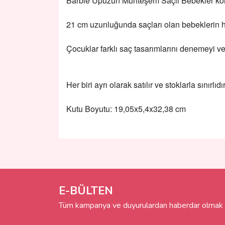
Barbie Upuzun Muhteşem Saçlı Bebekler koleks
21 cm uzunluğunda saçları olan bebeklerin he
Çocuklar farklı saç tasarımlarını denemeyi ve 
Her biri ayrı olarak satılır ve stoklarla sınır
Kutu Boyutu: 19,05x5,4x32,38 cm
Bu ürünün fiyat bilgisi, resim, ürün açıklamalarında 
Görüş ve önerileriniz için teşekkür ederiz.
Ürün resmi kalitesiz, bozuk veya görüntülenemiyo
Ürün açıklamasında eksik bilgiler bulunuyor.
E-BÜLTEN
Ürün bilgilerinde hatalar bulunuyor.
Tüm kampanya ve duyurulardan haberdar olmak i
Ürün fiyatı diğer sitelerden daha pahalı.