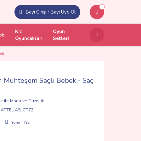
Bayi Girişi
Bayi Üye Ol
/
Kız
Oyun
obi
Oyuncakları
Setleri
eti
 Muhteşem Saçlı Bebek - Saç
e ile Moda ve Güzellik
ATTEL.A5.JCT72
Yorum Yaz