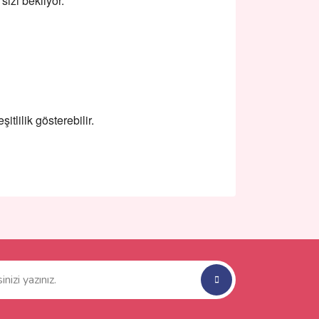
izi bekliyor.
itlilik gösterebilir.
ımıza iletebilirsiniz.