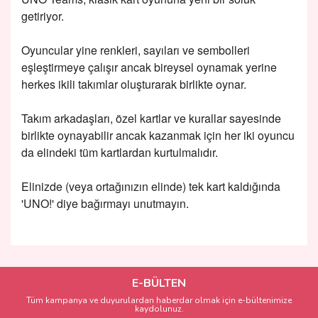
getiriyor.
Oyuncular yine renkleri, sayıları ve sembolleri
eşleştirmeye çalışır ancak bireysel oynamak yerine
herkes ikili takımlar oluşturarak birlikte oynar.
Takım arkadaşları, özel kartlar ve kurallar sayesinde
birlikte oynayabilir ancak kazanmak için her iki oyuncu
da elindeki tüm kartlardan kurtulmalıdır.
Elinizde (veya ortağınızın elinde) tek kart kaldığında
'UNO!' diye bağırmayı unutmayın.
Bu ürünün fiyat bilgisi, resim, ürün açıklamalarında ve diğer
konularda yetersiz gördüğünüz noktaları öneri formunu
Bu ürüne ilk yorumu siz yapın!
kullanarak tarafımıza iletebilirsiniz.
Görüş ve önerileriniz için teşekkür ederiz.
E-BÜLTEN
Tüm kampanya ve duyurulardan haberdar olmak için e-bültenimize
Yorum Yaz
kaydolunuz.
Ürün resmi kalitesiz, bozuk veya görüntülenemiyor.