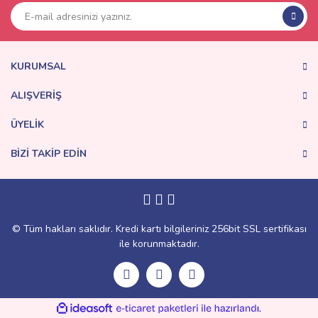
Ürün açıklamasında eksik bilgiler bulunuyor.
Ürün bilgilerinde hatalar bulunuyor.
Ürün fiyatı diğer sitelerden daha pahalı.
KURUMSAL
Bu ürüne benzer farklı alternatifler olmalı.
ALIŞVERİŞ
ÜYELİK
BİZİ TAKİP EDİN
Gönder
© Tüm hakları saklıdır. Kredi kartı bilgileriniz 256bit SSL sertifikası
ile korunmaktadır.
ile
ideasoft
e-