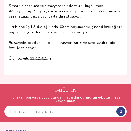
Sımsıkı bir sarılma ve bitmeyecek bir dostluk! Hugalumps
Ağırlaştırılmış Pelüşleri, çocukların sevgiyle sarılabileceği yumuşacık
ve rahatlatıcı pelüş oyuncaklardan oluşuyor.
Her bir pelüş 1.5 kilo ağırlında, 60 cm boyunda ve içindeki özel ağırlık
sayesinde çocuklara güven ve huzur hissi veriyor.
Bu sayede odaklanma, konsantrasyon, stres ve kaygı azaltıcı gibi
özellikleri de var.,
Ürün boyutu:33x12x62cm
Bu ürünün fiyat bilgisi, resim, ürün açıklamalarında ve diğer
konularda yetersiz gördüğünüz noktaları öneri formunu
Bu ürüne ilk yorumu siz yapın!
kullanarak tarafımıza iletebilirsiniz.
Görüş ve önerileriniz için teşekkür ederiz.
E-BÜLTEN
Tüm kampanya ve duyurulardan haberdar olmak için e-bültenimize
Yorum Yaz
kaydolunuz.
Ürün resmi kalitesiz, bozuk veya görüntülenemiyor.
Ürün açıklamasında eksik bilgiler bulunuyor.
Ürün bilgilerinde hatalar bulunuyor.
Ürün fiyatı diğer sitelerden daha pahalı.