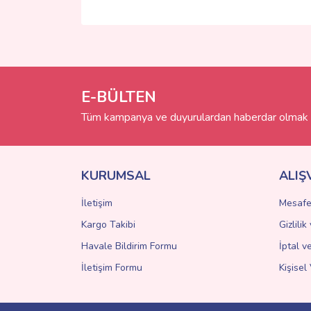
Bu ürünün fiyat bilgisi, resim, ürün açıklamalarında 
Görüş ve önerileriniz için teşekkür ederiz.
Ürün resmi kalitesiz, bozuk veya görüntülenemiyo
Ürün açıklamasında eksik bilgiler bulunuyor.
E-BÜLTEN
Ürün bilgilerinde hatalar bulunuyor.
Tüm kampanya ve duyurulardan haberdar olmak i
Ürün fiyatı diğer sitelerden daha pahalı.
Bu ürüne benzer farklı alternatifler olmalı.
KURUMSAL
ALIŞ
İletişim
Mesafe
Kargo Takibi
Gizlili
Havale Bildirim Formu
İptal v
İletişim Formu
Kişisel 