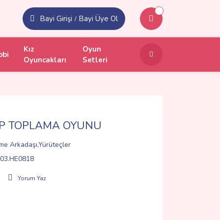
Bayi Girişi
Bayi Üye Ol
/
Kız
Oyun
obi
Oyuncakları
Setleri
OP TOPLAMA OYUNU
me Arkadaşı,Yürüteçler
03.HE0818
Yorum Yaz