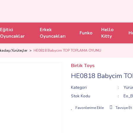
Eğitici
Erkek
Hello
Funko
H
Oyuncaklar
Oyuncakları
Kitty
adaşı,Yürüteçler
HE0818 Babycim TOP TOPLAMA OYUNU
Birlik Toys
HE0818 Babycim T
Kategori
Yürü
Stok Kodu
Eo_B
Tavsiye Et