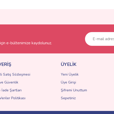
ve diğer konularda yetersiz gördüğünüz noktaları öneri formunu kullanarak taraf
Bu ürüne ilk yorumu siz yapın!
r.
Yorum Yaz
çin e-bültenimize kaydolunuz.
VERİŞ
ÜYELİK
li Satış Sözleşmesi
Yeni Üyelik
k ve Güvenlik
Üye Girişi
Gönder
e İade Şartları
Şifremi Unuttum
Veriler Politikası
Sepetiniz