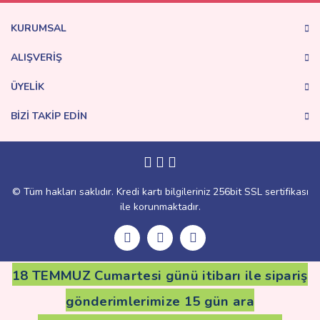
Ürün bilgilerinde hatalar bulunuyor.
Ürün fiyatı diğer sitelerden daha pahalı.
KURUMSAL
Bu ürüne benzer farklı alternatifler olmalı.
ALIŞVERİŞ
ÜYELİK
BİZİ TAKİP EDİN
Gönder
© Tüm hakları saklıdır. Kredi kartı bilgileriniz 256bit SSL sertifikası
ile korunmaktadır.
18 TEMMUZ Cumartesi günü itibarı ile sipariş
gönderimlerimize 15 gün ara