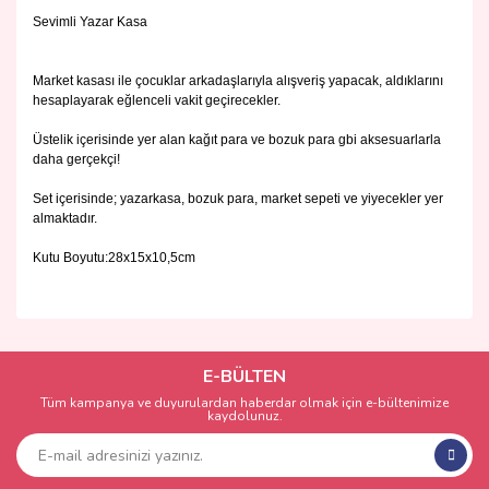
Sevimli Yazar Kasa
Market kasası ile çocuklar arkadaşlarıyla alışveriş yapacak, aldıklarını
hesaplayarak eğlenceli vakit geçirecekler.
Üstelik içerisinde yer alan kağıt para ve bozuk para gbi aksesuarlarla
daha gerçekçi!
Set içerisinde; yazarkasa, bozuk para, market sepeti ve yiyecekler yer
almaktadır.
Kutu Boyutu:28x15x10,5cm
Bu ürünün fiyat bilgisi, resim, ürün açıklamalarında ve diğer
konularda yetersiz gördüğünüz noktaları öneri formunu
Bu ürüne ilk yorumu siz yapın!
kullanarak tarafımıza iletebilirsiniz.
Görüş ve önerileriniz için teşekkür ederiz.
E-BÜLTEN
Tüm kampanya ve duyurulardan haberdar olmak için e-bültenimize
Yorum Yaz
kaydolunuz.
Ürün resmi kalitesiz, bozuk veya görüntülenemiyor.
Ürün açıklamasında eksik bilgiler bulunuyor.