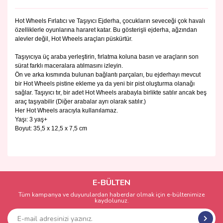
Hot Wheels Fırlatıcı ve Taşıyıcı Ejderha, çocukların seveceği çok havalı
özelliklerle oyunlarına hararet katar. Bu gösterişli ejderha, ağzından
alevler değil, Hot Wheels araçları püskürtür.
Taşıyıcıya üç araba yerleştirin, fırlatma koluna basın ve araçların son
sürat farklı maceralara atılmasını izleyin.
Ön ve arka kısmında bulunan bağlantı parçaları, bu ejderhayı mevcut
bir Hot Wheels pistine ekleme ya da yeni bir pist oluşturma olanağı
sağlar. Taşıyıcı tır, bir adet Hot Wheels arabayla birlikte satılır ancak beş
araç taşıyabilir (Diğer arabalar ayrı olarak satılır.)
Her Hot Wheels aracıyla kullanılamaz.
Yaşı: 3 yaş+
Boyut: 35,5 x 12,5 x 7,5 cm
Bu ürünün fiyat bilgisi, resim, ürün açıklamalarında ve diğer
konularda yetersiz gördüğünüz noktaları öneri formunu
Bu ürüne ilk yorumu siz yapın!
kullanarak tarafımıza iletebilirsiniz.
Görüş ve önerileriniz için teşekkür ederiz.
E-BÜLTEN
Tüm kampanya ve duyurulardan haberdar olmak için e-bültenimize
Yorum Yaz
kaydolunuz.
Ürün resmi kalitesiz, bozuk veya görüntülenemiyor.
Ürün açıklamasında eksik bilgiler bulunuyor.