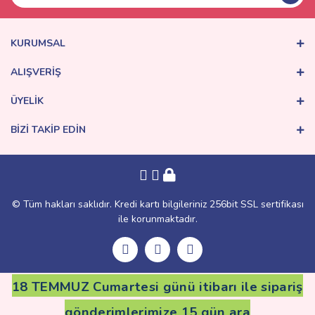
Ürün bilgilerinde hatalar bulunuyor.
Ürün fiyatı diğer sitelerden daha pahalı.
KURUMSAL
Bu ürüne benzer farklı alternatifler olmalı.
ALIŞVERİŞ
ÜYELİK
BİZİ TAKİP EDİN
Gönder
© Tüm hakları saklıdır. Kredi kartı bilgileriniz 256bit SSL sertifikası
ile korunmaktadır.
18 TEMMUZ Cumartesi günü itibarı ile sipariş
gönderimlerimize 15 gün ara