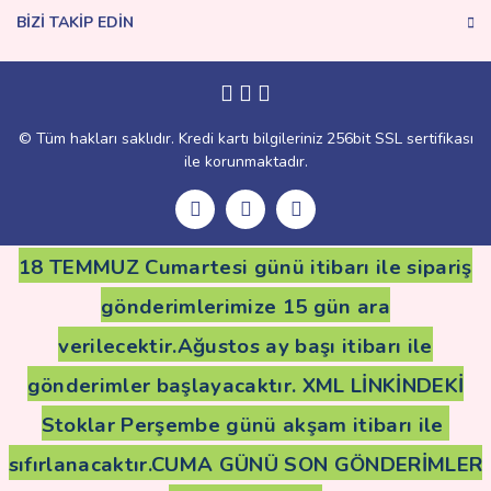
BİZİ TAKİP EDİN
Gönder
© Tüm hakları saklıdır. Kredi kartı bilgileriniz 256bit SSL sertifikası
ile korunmaktadır.
18 TEMMUZ Cumartesi günü itibarı ile sipariş
gönderimlerimize 15 gün ara
verilecektir.Ağustos ay başı itibarı ile
gönderimler başlayacaktır. XML LİNKİNDEKİ
Stoklar Perşembe günü akşam itibarı ile
sıfırlanacaktır.CUMA GÜNÜ SON GÖNDERİMLER