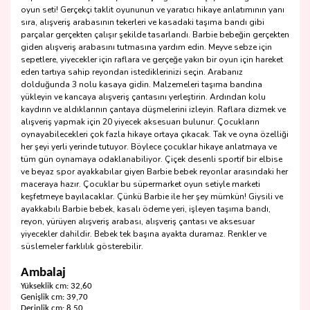
oyun seti! Gerçekçi taklit oyununun ve yaratıcı hikaye anlatımının yanı
sıra, alışveriş arabasının tekerleri ve kasadaki taşıma bandı gibi
parçalar gerçekten çalışır şekilde tasarlandı. Barbie bebeğin gerçekten
giden alışveriş arabasını tutmasına yardım edin. Meyve sebze için
sepetlere, yiyecekler için raflara ve gerçeğe yakın bir oyun için hareket
eden tartıya sahip reyondan istediklerinizi seçin. Arabanız
dolduğunda 3 nolu kasaya gidin. Malzemeleri taşıma bandına
yükleyin ve kancaya alışveriş çantasını yerleştirin. Ardından kolu
kaydırın ve aldıklarının çantaya düşmelerini izleyin. Raflara dizmek ve
alışveriş yapmak için 20 yiyecek aksesuarı bulunur. Çocukların
oynayabilecekleri çok fazla hikaye ortaya çıkacak. Tak ve oyna özelliği
her şeyi yerli yerinde tutuyor. Böylece çocuklar hikaye anlatmaya ve
tüm gün oynamaya odaklanabiliyor. Çiçek desenli sportif bir elbise
ve beyaz spor ayakkabılar giyen Barbie bebek reyonlar arasındaki her
maceraya hazır. Çocuklar bu süpermarket oyun setiyle marketi
keşfetmeye bayılacaklar. Çünkü Barbie ile her şey mümkün! Giysili ve
ayakkabılı Barbie bebek, kasalı ödeme yeri, işleyen taşıma bandı,
reyon, yürüyen alışveriş arabası, alışveriş çantası ve aksesuar
yiyecekler dahildir. Bebek tek başına ayakta duramaz. Renkler ve
süslemeler farklılık gösterebilir.
Ambalaj
Yükseklik cm: 32,60
Genişlik cm: 39,70
Derinlik cm: 8,50