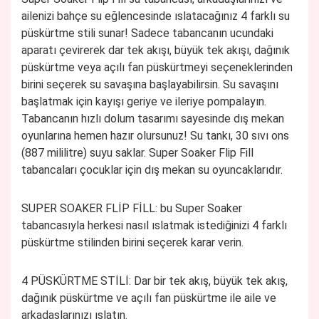
ailenizi bahçe su eğlencesinde ıslatacağınız 4 farklı su
püskürtme stili sunar! Sadece tabancanın ucundaki
aparatı çevirerek dar tek akışı, büyük tek akışı, dağınık
püskürtme veya açılı fan püskürtmeyi seçeneklerinden
birini seçerek su savaşına başlayabilirsin. Su savaşını
başlatmak için kayışı geriye ve ileriye pompalayın.
Tabancanın hızlı dolum tasarımı sayesinde dış mekan
oyunlarına hemen hazır olursunuz! Su tankı, 30 sıvı ons
(887 mililitre) suyu saklar. Super Soaker Flip Fill
tabancaları çocuklar için dış mekan su oyuncaklarıdır.
SUPER SOAKER FLİP FİLL:
bu Super Soaker
tabancasıyla herkesi nasıl ıslatmak istediğinizi 4 farklı
püskürtme stilinden birini seçerek karar verin.
4 PÜSKÜRTME STİLİ:
Dar bir tek akış, büyük tek akış,
dağınık püskürtme ve açılı fan püskürtme ile aile ve
arkadaşlarınızı ıslatın.