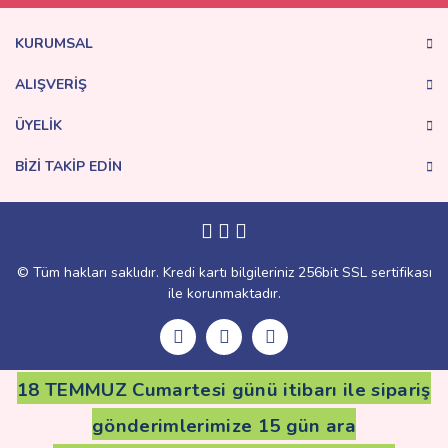
Ürün bilgilerinde hatalar bulunuyor.
Ürün fiyatı diğer sitelerden daha pahalı.
KURUMSAL
Bu ürüne benzer farklı alternatifler olmalı.
ALIŞVERİŞ
ÜYELİK
BİZİ TAKİP EDİN
Gönder
© Tüm hakları saklıdır. Kredi kartı bilgileriniz 256bit SSL sertifikası
ile korunmaktadır.
18 TEMMUZ Cumartesi günü itibarı ile sipariş
gönderimlerimize 15 gün ara