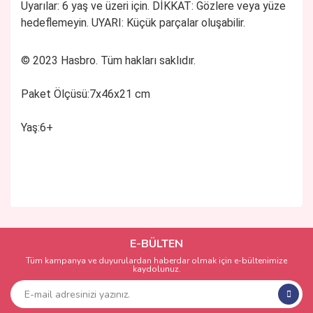
Uyarılar:
6 yaş ve üzeri için. DİKKAT: Gözlere veya yüze
hedeflemeyin. UYARI: Küçük parçalar oluşabilir.
© 2023 Hasbro. Tüm hakları saklıdır.
Paket Ölçüsü:7x46x21 cm
Yaş:6+
Bu ürünün fiyat bilgisi, resim, ürün açıklamalarında ve diğer
konularda yetersiz gördüğünüz noktaları öneri formunu
Bu ürüne ilk yorumu siz yapın!
kullanarak tarafımıza iletebilirsiniz.
Görüş ve önerileriniz için teşekkür ederiz.
E-BÜLTEN
Tüm kampanya ve duyurulardan haberdar olmak için e-bültenimize
Yorum Yaz
kaydolunuz.
Ürün resmi kalitesiz, bozuk veya görüntülenemiyor.
Ürün açıklamasında eksik bilgiler bulunuyor.