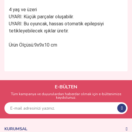
4 yaş ve üzeri
UYARI: Küçük parçalar oluşabilir.
UYARI: Bu oyuncak, hassas otomatik epilepsiyi
tetikleyebilecek ışıklar üretir.
Ürün Ölçüsü:9x9x10 cm
Bu ürünün fiyat bilgisi, resim, ürün açıklamalarında ve diğer
konularda yetersiz gördüğünüz noktaları öneri formunu
Bu ürüne ilk yorumu siz yapın!
kullanarak tarafımıza iletebilirsiniz.
Görüş ve önerileriniz için teşekkür ederiz.
E-BÜLTEN
Tüm kampanya ve duyurulardan haberdar olmak için e-bültenimize
Yorum Yaz
kaydolunuz.
Ürün resmi kalitesiz, bozuk veya görüntülenemiyor.
Ürün açıklamasında eksik bilgiler bulunuyor.
Ürün bilgilerinde hatalar bulunuyor.
Ürün fiyatı diğer sitelerden daha pahalı.
KURUMSAL