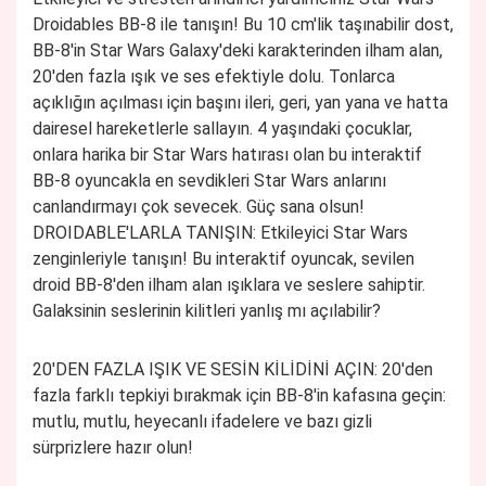
Droidables BB-8 ile tanışın!
Bu 10 cm'lik taşınabilir dost,
BB-8'in Star Wars Galaxy'deki karakterinden ilham alan,
20'den fazla ışık ve ses efektiyle dolu.
Tonlarca
açıklığın açılması için başını ileri, geri, yan yana ve hatta
dairesel hareketlerle sallayın.
4 yaşındaki çocuklar,
onlara harika bir Star Wars hatırası olan bu interaktif
BB-8 oyuncakla en sevdikleri Star Wars anlarını
canlandırmayı çok sevecek.
Güç sana olsun!
DROIDABLE'LARLA TANIŞIN: Etkileyici Star Wars
zenginleriyle tanışın!
Bu interaktif oyuncak, sevilen
droid BB-8'den ilham alan ışıklara ve seslere sahiptir.
Galaksinin seslerinin kilitleri yanlış mı açılabilir?
20'DEN FAZLA IŞIK VE SESİN KİLİDİNİ AÇIN: 20'den
fazla farklı tepkiyi bırakmak için BB-8'in kafasına geçin:
mutlu, mutlu, heyecanlı ifadelere ve bazı gizli
sürprizlere hazır olun!