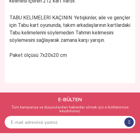
kelimesi içeren 212 kart vardır.
TABU KELİMELERİ KAÇININ:
Yetişkinler, aile ve gençler
için Tabu kart oyununda, takım arkadaşlarının kartlardaki
Tabu kelimelerini söylemeden Tahmin kelimesini
söylemesini sağlayarak zamana karşı yarışın.
Paket ölçüsü 7x20x20 cm
Bu ürünün fiyat bilgisi, resim, ürün açıklamalarında ve diğer
konularda yetersiz gördüğünüz noktaları öneri formunu
Bu ürüne ilk yorumu siz yapın!
kullanarak tarafımıza iletebilirsiniz.
Görüş ve önerileriniz için teşekkür ederiz.
E-BÜLTEN
Tüm kampanya ve duyurulardan haberdar olmak için e-bültenimize
Yorum Yaz
kaydolunuz.
Ürün resmi kalitesiz, bozuk veya görüntülenemiyor.
Ürün açıklamasında eksik bilgiler bulunuyor.
Ürün bilgilerinde hatalar bulunuyor.