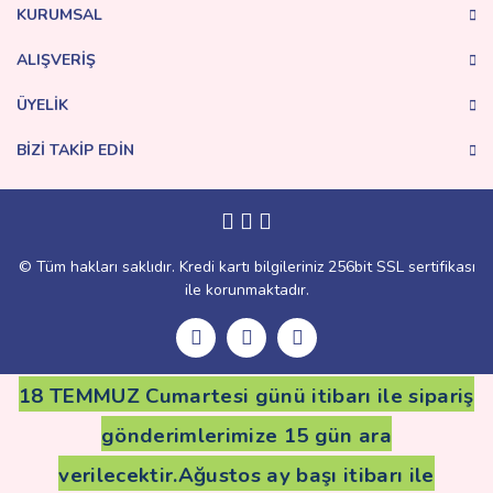
Ürün fiyatı diğer sitelerden daha pahalı.
KURUMSAL
Bu ürüne benzer farklı alternatifler olmalı.
ALIŞVERİŞ
ÜYELİK
BİZİ TAKİP EDİN
Gönder
© Tüm hakları saklıdır. Kredi kartı bilgileriniz 256bit SSL sertifikası
ile korunmaktadır.
18 TEMMUZ Cumartesi günü itibarı ile sipariş
gönderimlerimize 15 gün ara
verilecektir.Ağustos ay başı itibarı ile