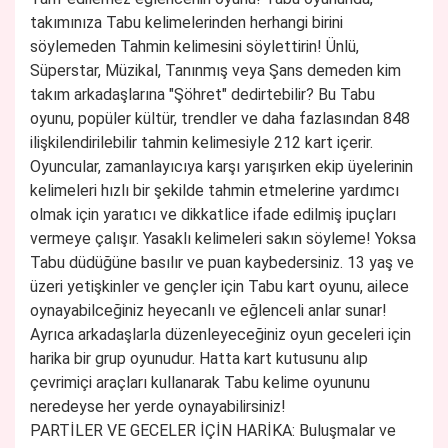
takımınıza Tabu kelimelerinden herhangi birini
söylemeden Tahmin kelimesini söylettirin! Ünlü,
Süperstar, Müzikal, Tanınmış veya Şans demeden kim
takım arkadaşlarına "Şöhret" dedirtebilir? Bu Tabu
oyunu, popüler kültür, trendler ve daha fazlasından 848
ilişkilendirilebilir tahmin kelimesiyle 212 kart içerir.
Oyuncular, zamanlayıcıya karşı yarışırken ekip üyelerinin
kelimeleri hızlı bir şekilde tahmin etmelerine yardımcı
olmak için yaratıcı ve dikkatlice ifade edilmiş ipuçları
vermeye çalışır. Yasaklı kelimeleri sakın söyleme! Yoksa
Tabu düdüğüne basılır ve puan kaybedersiniz. 13 yaş ve
üzeri yetişkinler ve gençler için Tabu kart oyunu, ailece
oynayabilceğiniz heyecanlı ve eğlenceli anlar sunar!
Ayrıca arkadaşlarla düzenleyeceğiniz oyun geceleri için
harika bir grup oyunudur. Hatta kart kutusunu alıp
çevrimiçi araçları kullanarak Tabu kelime oyununu
neredeyse her yerde oynayabilirsiniz!
PARTİLER VE GECELER İÇİN HARİKA:
Buluşmalar ve