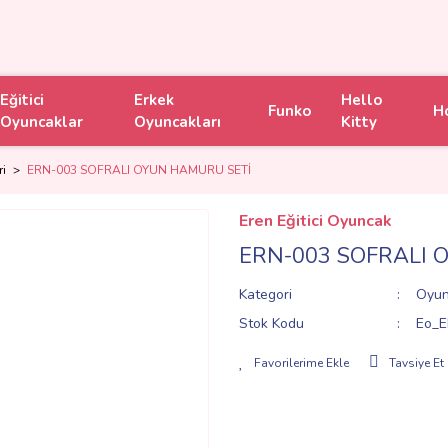
Eğitici
Erkek
Hello
Funko
H
Oyuncaklar
Oyuncakları
Kitty
ri
ERN-003 SOFRALI OYUN HAMURU SETİ
Eren Eğitici Oyuncak
ERN-003 SOFRALI 
Kategori
Oyun
Stok Kodu
Eo_E
Tavsiye Et