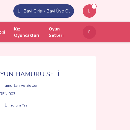
Bayi Girişi
Bayi Üye Ol
/
Kız
Oyun
obi
Oyuncakları
Setleri
OYUN HAMURU SETİ
 Hamurları ve Setleri
REN.003
Yorum Yaz