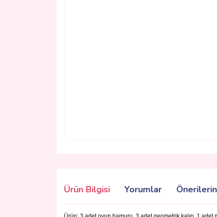
Ürün Bilgisi
Yorumlar
Önerilerin
Ürün; 3 adet oyun hamuru, 3 adet geometrik kalıp, 1 adet