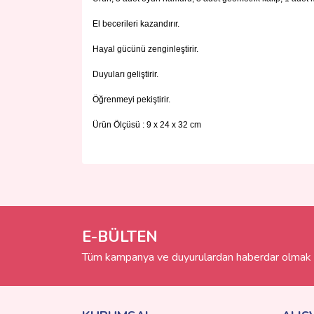
El becerileri kazandırır.
Hayal gücünü zenginleştirir.
Duyuları geliştirir.
Öğrenmeyi pekiştirir.
Ürün Ölçüsü : 9 x 24 x 32 cm
Bu ürünün fiyat bilgisi, resim, ürün açıklamalarında 
Görüş ve önerileriniz için teşekkür ederiz.
Ürün resmi kalitesiz, bozuk veya görüntülenemiyo
Ürün açıklamasında eksik bilgiler bulunuyor.
E-BÜLTEN
Ürün bilgilerinde hatalar bulunuyor.
Tüm kampanya ve duyurulardan haberdar olmak i
Ürün fiyatı diğer sitelerden daha pahalı.
Bu ürüne benzer farklı alternatifler olmalı.