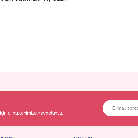
ve diğer konularda yetersiz gördüğünüz noktaları öneri formunu kullanarak taraf
Bu ürüne ilk yorumu siz yapın!
r.
Yorum Yaz
çin e-bültenimize kaydolunuz.