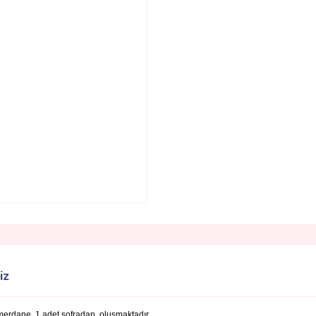
iz
 merdane, 1 adet sofradan oluşmaktadır.