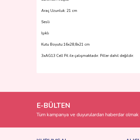
Araç Uzunluk: 21 cm
Sesli
Işıklı
Kutu Boyutu:16x28,8x21 cm
3xAG13 Cell Pil ile çalışmaktadır. Piller dahil değildir.
Bu ürünün fiyat bilgisi, resim, ürün açıklamalarında 
Görüş ve önerileriniz için teşekkür ederiz.
Ürün resmi kalitesiz, bozuk veya görüntülenemiyo
Ürün açıklamasında eksik bilgiler bulunuyor.
E-BÜLTEN
Ürün bilgilerinde hatalar bulunuyor.
Tüm kampanya ve duyurulardan haberdar olmak i
Ürün fiyatı diğer sitelerden daha pahalı.
Bu ürüne benzer farklı alternatifler olmalı.