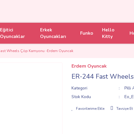
Eğitici
Erkek
Hello
Funko
H
Oyuncaklar
Oyuncakları
Kitty
Fast Wheels Çöp Kamyonu -Erdem Oyuncak
Erdem Oyuncak
ER-244 Fast Wheels
Kategori
Pilli
Stok Kodu
Eo_E
Tavsiye Et