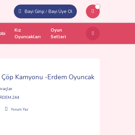
Bayi Girişi
Bayi Üye Ol
/
Kız
Oyun
obi
Oyuncakları
Setleri
 Çöp Kamyonu -Erdem Oyuncak
 Araçlar
RDEM.244
Yorum Yaz