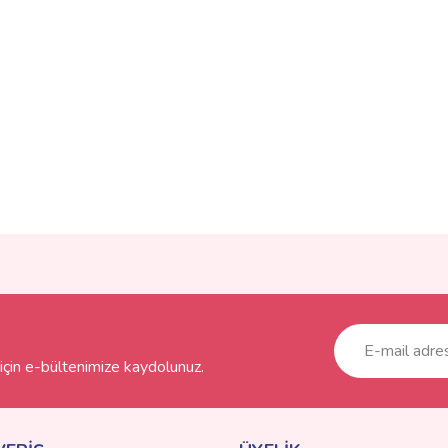
ve diğer konularda yetersiz gördüğünüz noktaları öneri formunu kullanarak taraf
Bu ürüne ilk yorumu siz yapın!
r.
Yorum Yaz
çin e-bültenimize kaydolunuz.