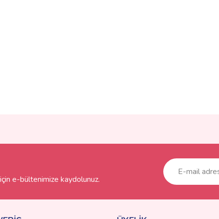
ve diğer konularda yetersiz gördüğünüz noktaları öneri formunu kullanarak taraf
Bu ürüne ilk yorumu siz yapın!
r.
Yorum Yaz
çin e-bültenimize kaydolunuz.