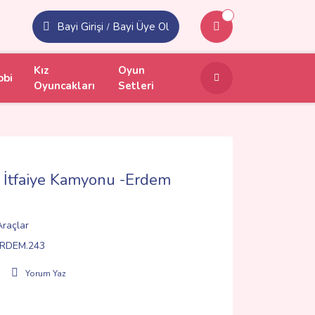
Bayi Girişi
Bayi Üye Ol
/
Kız
Oyun
obi
Oyuncakları
Setleri
 İtfaiye Kamyonu -Erdem
 Araçlar
RDEM.243
Yorum Yaz