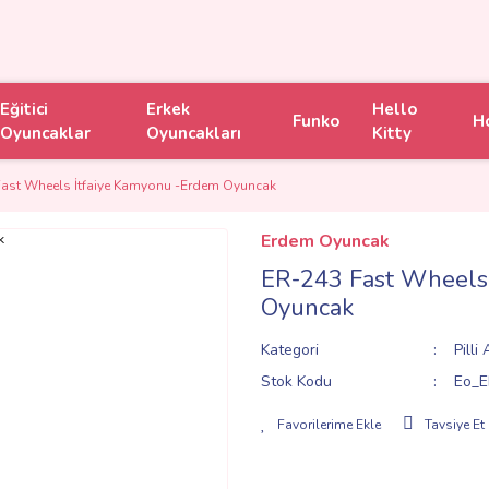
Eğitici
Erkek
Hello
Funko
H
Oyuncaklar
Oyuncakları
Kitty
ast Wheels İtfaiye Kamyonu -Erdem Oyuncak
Erdem Oyuncak
ER-243 Fast Wheels
Oyuncak
Kategori
Pilli
Stok Kodu
Eo_E
Tavsiye Et