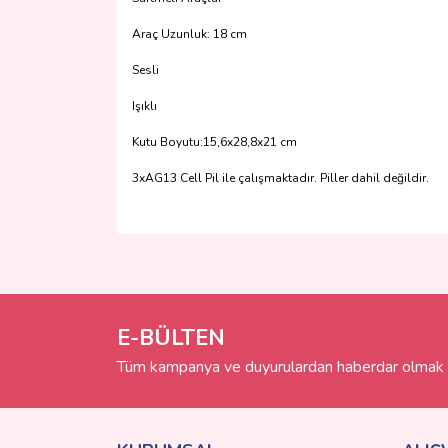
Araç Uzunluk: 18 cm
Sesli
Işıklı
Kutu Boyutu:15,6x28,8x21 cm
3xAG13 Cell Pil ile çalışmaktadır. Piller dahil değildir.
Bu ürünün fiyat bilgisi, resim, ürün açıklamalarında 
Görüş ve önerileriniz için teşekkür ederiz.
Ürün resmi kalitesiz, bozuk veya görüntülenemiyo
Ürün açıklamasında eksik bilgiler bulunuyor.
E-BÜLTEN
Ürün bilgilerinde hatalar bulunuyor.
Tüm kampanya ve duyurulardan haberdar olmak i
Ürün fiyatı diğer sitelerden daha pahalı.
Bu ürüne benzer farklı alternatifler olmalı.