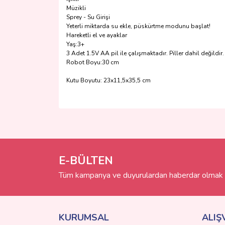
Müzikli
Sprey - Su Girişi
Yeterli miktarda su ekle, püskürtme modunu başlat!
Hareketli el ve ayaklar
Yaş:3+
3 Adet 1.5V AA pil ile çalışmaktadır. Piller dahil değildir.
Robot Boyu:30 cm
Kutu Boyutu: 23x11,5x35,5 cm
Bu ürünün fiyat bilgisi, resim, ürün açıklamalarında 
Görüş ve önerileriniz için teşekkür ederiz.
Ürün resmi kalitesiz, bozuk veya görüntülenemiyo
Ürün açıklamasında eksik bilgiler bulunuyor.
E-BÜLTEN
Ürün bilgilerinde hatalar bulunuyor.
Tüm kampanya ve duyurulardan haberdar olmak i
Ürün fiyatı diğer sitelerden daha pahalı.
Bu ürüne benzer farklı alternatifler olmalı.
KURUMSAL
ALIŞ