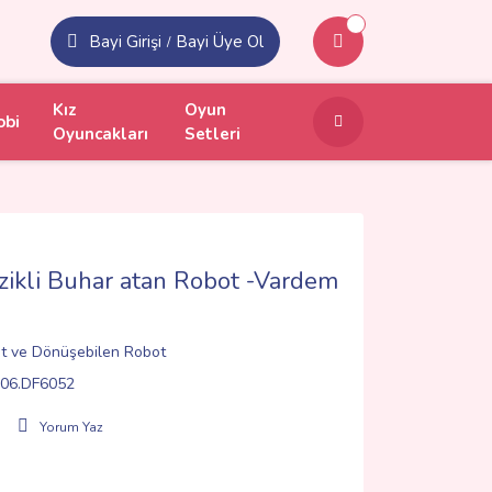
Bayi Girişi
Bayi Üye Ol
/
Kız
Oyun
obi
Oyuncakları
Setleri
zikli Buhar atan Robot -Vardem
t ve Dönüşebilen Robot
06.DF6052
Yorum Yaz