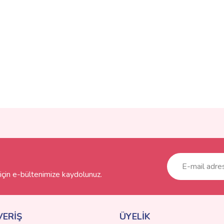
ve diğer konularda yetersiz gördüğünüz noktaları öneri formunu kullanarak taraf
Bu ürüne ilk yorumu siz yapın!
r.
Yorum Yaz
çin e-bültenimize kaydolunuz.
VERİŞ
ÜYELİK