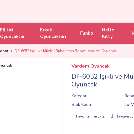
Eğitici
Erkek
Hello
Funko
H
Oyuncaklar
Oyuncakları
Kitty
Robot
DF-6052 Işıklı ve Müzikli Buhar atan Robot -Vardem Oyuncak
Vardem Oyuncak
DF-6052 Işıklı ve Mü
Oyuncak
Kategori
Robo
Stok Kodu
Eo_V
Tavsiye Et