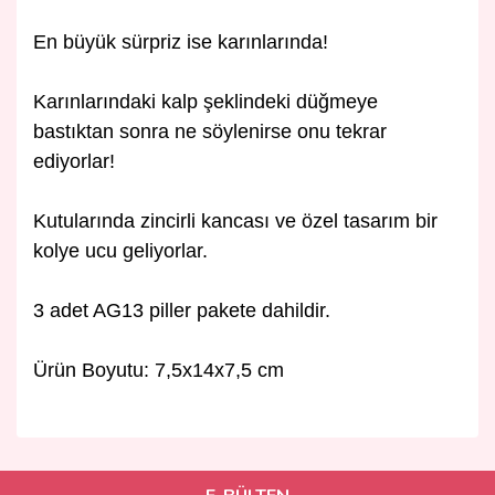
En büyük sürpriz ise karınlarında!
Karınlarındaki kalp şeklindeki düğmeye
bastıktan sonra ne söylenirse onu tekrar
ediyorlar!
Kutularında zincirli kancası ve özel tasarım bir
kolye ucu geliyorlar.
3 adet AG13 piller pakete dahildir.
Ürün Boyutu: 7,5x14x7,5 cm
Bu ürünün fiyat bilgisi, resim, ürün açıklamalarında ve diğer
konularda yetersiz gördüğünüz noktaları öneri formunu
Bu ürüne ilk yorumu siz yapın!
kullanarak tarafımıza iletebilirsiniz.
Görüş ve önerileriniz için teşekkür ederiz.