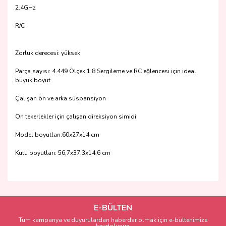
2.4GHz
R/C
Zorluk derecesi: yüksek
Parça sayısı: 4.449 Ölçek 1:8 Sergileme ve RC eğlencesi için ideal
büyük boyut
Çalışan ön ve arka süspansiyon
Ön tekerlekler için çalışan direksiyon simidi
Model boyutları:60x27x14 cm
Kutu boyutları: 56,7x37,3x14,6 cm
Bu ürünün fiyat bilgisi, resim, ürün açıklamalarında ve diğer
konularda yetersiz gördüğünüz noktaları öneri formunu
Bu ürüne ilk yorumu siz yapın!
kullanarak tarafımıza iletebilirsiniz.
Görüş ve önerileriniz için teşekkür ederiz.
E-BÜLTEN
Tüm kampanya ve duyurulardan haberdar olmak için e-bültenimize
Yorum Yaz