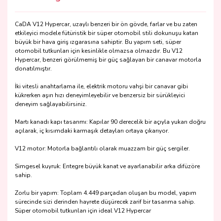
CaDA V12 Hypercar, uzaylı benzeri bir ön gövde, farlar ve bu zaten
etkileyici modele fütüristik bir süper otomobil stili dokunuşu katan
büyük bir hava giriş ızgarasına sahiptir. Bu yapım seti, süper
otomobil tutkunları için kesinlikle olmazsa olmazdır. Bu V12
Hypercar, benzeri görülmemiş bir güç sağlayan bir canavar motorla
donatılmıştır.
İki vitesli anahtarlama ile, elektrik motoru vahşi bir canavar gibi
kükrerken aşırı hızı deneyimleyebilir ve benzersiz bir sürükleyici
deneyim sağlayabilirsiniz.
Martı kanadı kapı tasarımı: Kapılar 90 derecelik bir açıyla yukarı doğru
açılarak, iç kısımdaki karmaşık detayları ortaya çıkarıyor.
V12 motor: Motorla bağlantılı olarak muazzam bir güç sergiler.
Simgesel kuyruk: Entegre büyük kanat ve ayarlanabilir arka difüzöre
sahip.
Zorlu bir yapım: Toplam 4.449 parçadan oluşan bu model, yapım
sürecinde sizi derinden hayrete düşürecek zarif bir tasarıma sahip.
Süper otomobil tutkunları için ideal V12 Hypercar