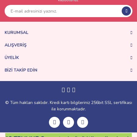
kaydolunuz.
Ürün resmi kalitesiz, bozuk veya görüntülenemiyor.
Ürün açıklamasında eksik bilgiler bulunuyor.
Ürün bilgilerinde hatalar bulunuyor.
Ürün fiyatı diğer sitelerden daha pahalı.
KURUMSAL
Bu ürüne benzer farklı alternatifler olmalı.
ALIŞVERİŞ
ÜYELİK
BİZİ TAKİP EDİN
Gönder
© Tüm hakları saklıdır. Kredi kartı bilgileriniz 256bit SSL sertifikası
ile korunmaktadır.