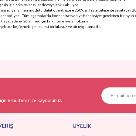
iş için arka tekerlekler devreye sokulabiliyor.
eransiyel, şanzıman modülü dahil olmak üzere 250'den fazla bileşenle yapılacak 2
 inşaat atölyesi. Tüm aşamalarda konsantrasyon ve hassasiyet gerektiren bir oyun 
e hayal ederek eğlenmek için farklı bir meydan okuma.
şekilde keşfetmek için resimli bir kılavuz ve bir uygulama ile.
ve diğer konularda yetersiz gördüğünüz noktaları öneri formunu kullanarak taraf
Bu ürüne ilk yorumu siz yapın!
r.
Yorum Yaz
çin e-bültenimize kaydolunuz.
VERİŞ
ÜYELİK