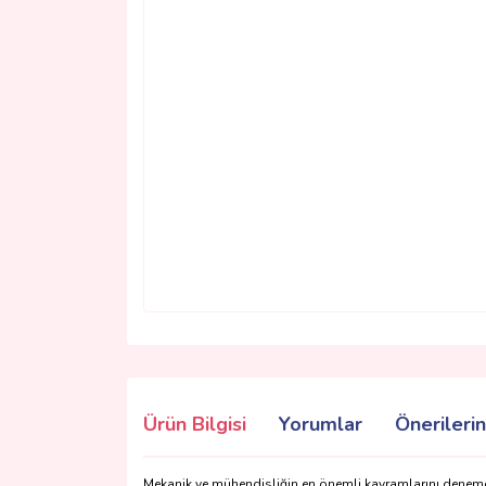
Ürün Bilgisi
Yorumlar
Önerilerin
Mekanik ve mühendisliğin en önemli kavramlarını deneme