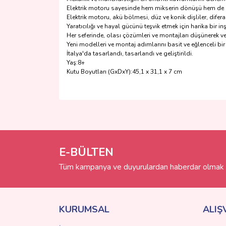
Elektrik motoru sayesinde hem mikserin dönüşü hem de çek
Elektrik motoru, akü bölmesi, düz ve konik dişliler, dif
Yaratıcılığı ve hayal gücünü teşvik etmek için harika bir
Her seferinde, olası çözümleri ve montajları düşünerek v
Yeni modelleri ve montaj adımlarını basit ve eğlenceli bir 
İtalya'da tasarlandı, tasarlandı ve geliştirildi.
Yaş:8+
Kutu Boyutları (GxDxY):45,1 x 31,1 x 7 cm
Bu ürünün fiyat bilgisi, resim, ürün açıklamalarında 
Görüş ve önerileriniz için teşekkür ederiz.
Ürün resmi kalitesiz, bozuk veya görüntülenemiyo
Ürün açıklamasında eksik bilgiler bulunuyor.
E-BÜLTEN
Ürün bilgilerinde hatalar bulunuyor.
Tüm kampanya ve duyurulardan haberdar olmak i
Ürün fiyatı diğer sitelerden daha pahalı.
Bu ürüne benzer farklı alternatifler olmalı.
KURUMSAL
ALIŞ