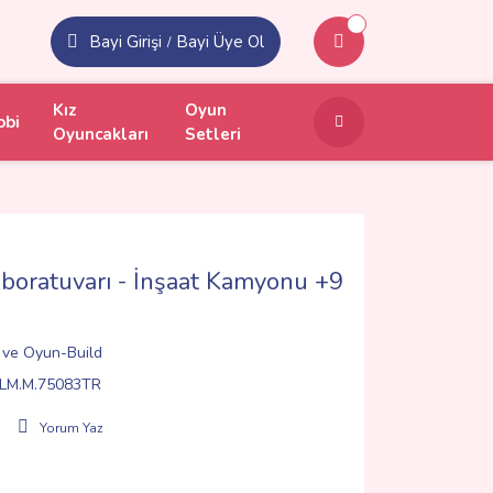
Bayi Girişi
Bayi Üye Ol
/
Kız
Oyun
obi
Oyuncakları
Setleri
oratuvarı - İnşaat Kamyonu +9
m ve Oyun-Build
LM.M.75083TR
Yorum Yaz