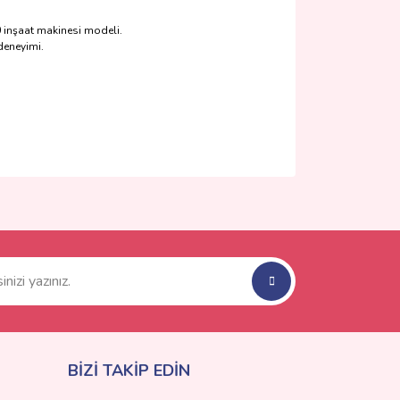
0 inşaat makinesi modeli.
deneyimi.
ımıza iletebilirsiniz.
BİZİ TAKİP EDİN