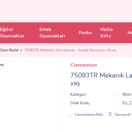
Eğitici
Erkek
Hello
Funko
H
Oyuncaklar
Oyuncakları
Kitty
 Oyun-Build
75083TR Mekanik Laboratuvarı - İnşaat Kamyonu +9 yaş
Clementoni
75083TR Mekanik Lab
yaş
Kategori
Bili
Stok Kodu
Eo_C
Tavsiye Et