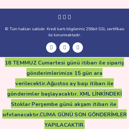
Gönder
© Tüm hakları saklıdır. Kredi kartı bilgileriniz 256bit SSL sertifikası
ile korunmaktadır.
18 TEMMUZ Cumartesi günü itibarı ile sipariş
gönderimlerimize 15 gün ara
verilecektir.Ağustos ay başı itibarı ile
gönderimler başlayacaktır. XML LİNKİNDEKİ
Stoklar Perşembe günü akşam itibarı ile
sıfırlanacaktır.CUMA GÜNÜ SON GÖNDERİMLER
YAPILACAKTIR.