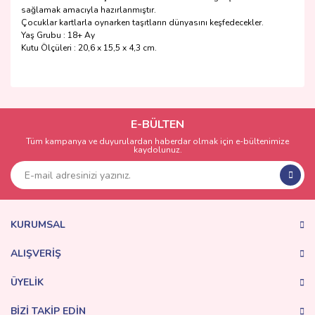
sağlamak amacıyla hazırlanmıştır.
Çocuklar kartlarla oynarken taşıtların dünyasını keşfedecekler.
Yaş Grubu : 18+ Ay
Kutu Ölçüleri : 20,6 x 15,5 x 4,3 cm.
Bu ürünün fiyat bilgisi, resim, ürün açıklamalarında ve diğer
konularda yetersiz gördüğünüz noktaları öneri formunu
Bu ürüne ilk yorumu siz yapın!
kullanarak tarafımıza iletebilirsiniz.
Görüş ve önerileriniz için teşekkür ederiz.
E-BÜLTEN
Tüm kampanya ve duyurulardan haberdar olmak için e-bültenimize
Yorum Yaz
kaydolunuz.
Ürün resmi kalitesiz, bozuk veya görüntülenemiyor.
Ürün açıklamasında eksik bilgiler bulunuyor.
Ürün bilgilerinde hatalar bulunuyor.
Ürün fiyatı diğer sitelerden daha pahalı.
KURUMSAL
Bu ürüne benzer farklı alternatifler olmalı.
ALIŞVERİŞ
ÜYELİK
BİZİ TAKİP EDİN