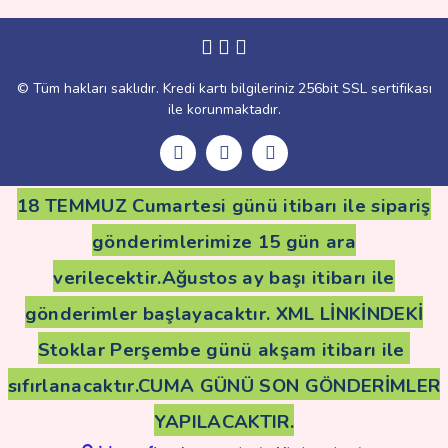
Gönder
© Tüm hakları saklıdır. Kredi kartı bilgileriniz 256bit SSL sertifikası
ile korunmaktadır.
18 TEMMUZ Cumartesi günü itibarı ile sipariş
gönderimlerimize 15 gün ara
verilecektir.Ağustos ay başı itibarı ile
gönderimler başlayacaktır. XML LİNKİNDEKİ
Stoklar Perşembe günü akşam itibarı ile
sıfırlanacaktır.CUMA GÜNÜ SON GÖNDERİMLER
YAPILACAKTIR.