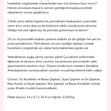
hareketler sergileyerek izleyenlerden tam not almaya hazır mısın?
Hemen provalara başla ki zamanı geldiğinde kaykay pistinde
rakiplerinin önüne geçebilesin.
2 farklı ama iddialı figürler ile parmakların kaykayların üzerindeki
yerini alsın ve bir ekip ya da birbirinin rakibi olarak piste çıksınlar.
Gittiğin her yere eğlenceyi de yanında götürmeye ne dersin?
10 cm ölçüsündeki kaykayı çantana atabilir ya da gittiğin her yeri bir
piste çevirebilirsin. Parmakların ile yön verdiğin kaykayı sürerek
hünerlerini sergilemek için daha fazla beklemene gerek yok.
Yeteneklerinin açığa çıkma zamanı geldi! Çocukların birbirinden
eğlenceli ve aksiyon dolu oyunlar oynamasına ayrıca keyifli vakit
geçirmelerine yardımcı olur. Onların koleksiyon merakını destekler.
Arkadaşlarıyla oynayacakları oyunlar sosyalleşmelerine katkı sağlar.
Ürünün; Gri Kulaklıklı ve Beyaz Şapkalı, Siyah Şapkalı ve Gri Şapkalı,
Mavi Kasklı ve Siyah Şapkalı, Mor Şapkalı ve Beyaz Kulaklıklı olmak
üzere 4 farklı modeli bulunmaktadır.
Paket ölçüsü: 14 x 5,7 x 30,4 cm Ağırlık: 0,230 kg
Bu ürünün fiyat bilgisi, resim, ürün açıklamalarında ve diğer