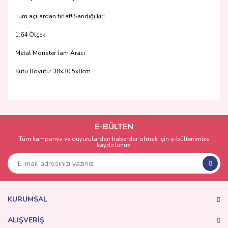
Tüm açılardan fırlat! Sandığı kır!
1:64 Ölçek
Metal Monster Jam Aracı
Kutu Boyutu: 38x30,5x8cm
Bu ürünün fiyat bilgisi, resim, ürün açıklamalarında ve diğer
konularda yetersiz gördüğünüz noktaları öneri formunu
Bu ürüne ilk yorumu siz yapın!
kullanarak tarafımıza iletebilirsiniz.
Görüş ve önerileriniz için teşekkür ederiz.
E-BÜLTEN
Tüm kampanya ve duyurulardan haberdar olmak için e-bültenimize
Yorum Yaz
kaydolunuz.
Ürün resmi kalitesiz, bozuk veya görüntülenemiyor.
Ürün açıklamasında eksik bilgiler bulunuyor.
Ürün bilgilerinde hatalar bulunuyor.
Ürün fiyatı diğer sitelerden daha pahalı.
KURUMSAL
Bu ürüne benzer farklı alternatifler olmalı.
ALIŞVERİŞ