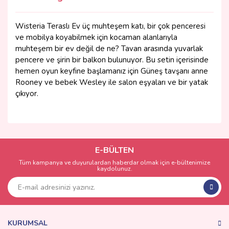
Wisteria Teraslı Ev üç muhteşem katı, bir çok penceresi
ve mobilya koyabilmek için kocaman alanlarıyla
muhteşem bir ev değil de ne? Tavan arasında yuvarlak
pencere ve şirin bir balkon bulunuyor. Bu setin içerisinde
hemen oyun keyfine başlamanız için Güneş tavşanı anne
Rooney ve bebek Wesley ile salon eşyaları ve bir yatak
çıkıyor.
Bu ürünün fiyat bilgisi, resim, ürün açıklamalarında ve diğer
konularda yetersiz gördüğünüz noktaları öneri formunu
Bu ürüne ilk yorumu siz yapın!
kullanarak tarafımıza iletebilirsiniz.
Görüş ve önerileriniz için teşekkür ederiz.
E-BÜLTEN
Tüm kampanya ve duyurulardan haberdar olmak için e-bültenimize
Yorum Yaz
kaydolunuz.
Ürün resmi kalitesiz, bozuk veya görüntülenemiyor.
Ürün açıklamasında eksik bilgiler bulunuyor.
Ürün bilgilerinde hatalar bulunuyor.
Ürün fiyatı diğer sitelerden daha pahalı.
KURUMSAL