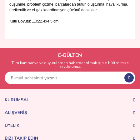
düşünme, problem çözme, parçalardan bütün oluşturma, hayal kurma,
üretkenlik ve el-göz koordinasyon gücünü destekler.
Kutu Boyutu: 11x22.4x4.5 cm
Bu ürünün fiyat bilgisi, resim, ürün açıklamalarında ve diğer
konularda yetersiz gördüğünüz noktaları öneri formunu
Bu ürüne ilk yorumu siz yapın!
kullanarak tarafımıza iletebilirsiniz.
Görüş ve önerileriniz için teşekkür ederiz.
E-BÜLTEN
Tüm kampanya ve duyurulardan haberdar olmak için e-bültenimize
Yorum Yaz
kaydolunuz.
Ürün resmi kalitesiz, bozuk veya görüntülenemiyor.
Ürün açıklamasında eksik bilgiler bulunuyor.
Ürün bilgilerinde hatalar bulunuyor.
Ürün fiyatı diğer sitelerden daha pahalı.
KURUMSAL
Bu ürüne benzer farklı alternatifler olmalı.
ALIŞVERİŞ
ÜYELİK
BİZİ TAKİP EDİN