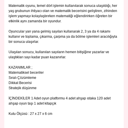
Matematik oyunu, temel dört işlemin kullanılarak sonuca ulaşıldığı, her
yaş grubunun ihtiyacı olan ve matematik becerisini geliştiren, zihinden
işlem yapmayı kolaylaştırırken matematiği eğlendirirken öğreten bir
etkinlik aynı zamanda bir oyundur.
Oyuncular yan yana gelmiş sayıları kullanarak 2, 3 ya da 4 rakamı
kullanır ve toplama, çıkarma, çarpma ya da bölme işlemleri aracılığıyla
bir sonuca ulaşırlar.
Ulaşılan sonucu, kullanılan sayıların hemen bitişiğine yazarlar ve
ulaştıkları sayı kadar puan kazanırlar.
KAZANIMLAR ;
Matematiksel beceriler
Sıralı Çözümleme
Dikkat Becerisi
Stratejik düşünme
İÇİNDEKİLER 1 Adet oyun platformu 4 adet ahşap ıstaka 120 adet
ahşap oyun taşı 1 adet kitapçık
Kutu Ölçüsü : 27 x 27 x 6 cm
Bu ürünün fiyat bilgisi, resim, ürün açıklamalarında ve diğer