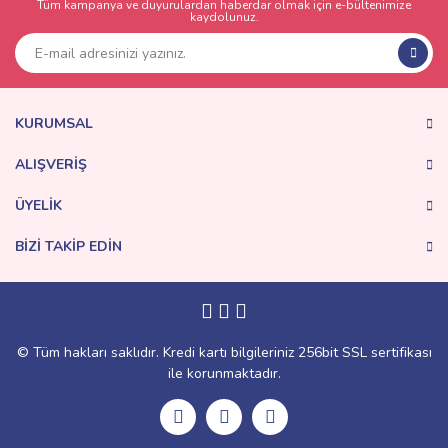
Tüm kampanya ve duyurulardan haberdar olmak için e-bültenimize
Yorum Yaz
kaydolunuz.
Ürün resmi kalitesiz, bozuk veya görüntülenemiyor.
Ürün açıklamasında eksik bilgiler bulunuyor.
Ürün bilgilerinde hatalar bulunuyor.
Ürün fiyatı diğer sitelerden daha pahalı.
KURUMSAL
Bu ürüne benzer farklı alternatifler olmalı.
ALIŞVERİŞ
ÜYELİK
BİZİ TAKİP EDİN
Gönder
© Tüm hakları saklıdır. Kredi kartı bilgileriniz 256bit SSL sertifikası
ile korunmaktadır.