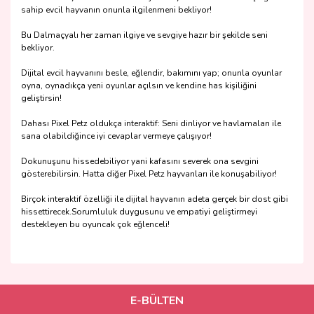
sahip evcil hayvanın onunla ilgilenmeni bekliyor!
Bu Dalmaçyalı her zaman ilgiye ve sevgiye hazır bir şekilde seni
bekliyor.
Dijital evcil hayvanını besle, eğlendir, bakımını yap; onunla oyunlar
oyna, oynadıkça yeni oyunlar açılsın ve kendine has kişiliğini
geliştirsin!
Dahası Pixel Petz oldukça interaktif: Seni dinliyor ve havlamaları ile
sana olabildiğince iyi cevaplar vermeye çalışıyor!
Dokunuşunu hissedebiliyor yani kafasını severek ona sevgini
gösterebilirsin. Hatta diğer Pixel Petz hayvanları ile konuşabiliyor!
Birçok interaktif özelliği ile dijital hayvanın adeta gerçek bir dost gibi
hissettirecek.Sorumluluk duygusunu ve empatiyi geliştirmeyi
destekleyen bu oyuncak çok eğlenceli!
Bu ürünün fiyat bilgisi, resim, ürün açıklamalarında ve diğer
konularda yetersiz gördüğünüz noktaları öneri formunu
Bu ürüne ilk yorumu siz yapın!
kullanarak tarafımıza iletebilirsiniz.
Görüş ve önerileriniz için teşekkür ederiz.
E-BÜLTEN