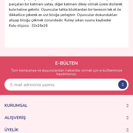
parçaları bir katmanı yatay, diğer katmanı dikey olmak üzere dizilerek
kule haline getirilir. Oyuncular tahta bloklardan bir tanesini tek el ile
dikkatlice çekerek en üst bloğa yerleştirir. Oyuncular dokundukları
ahşap bloğu çekmek zorundadır. Kuleyi yıkan oyunu kaybeder.
Kutu ölçüsü : 32x16x16
Bu ürünün fiyat bilgisi, resim, ürün açıklamalarında ve diğer
konularda yetersiz gördüğünüz noktaları öneri formunu
Bu ürüne ilk yorumu siz yapın!
kullanarak tarafımıza iletebilirsiniz.
Görüş ve önerileriniz için teşekkür ederiz.
E-BÜLTEN
Tüm kampanya ve duyurulardan haberdar olmak için e-bültenimize
Yorum Yaz
kaydolunuz.
Ürün resmi kalitesiz, bozuk veya görüntülenemiyor.
Ürün açıklamasında eksik bilgiler bulunuyor.
Ürün bilgilerinde hatalar bulunuyor.
Ürün fiyatı diğer sitelerden daha pahalı.
KURUMSAL
Bu ürüne benzer farklı alternatifler olmalı.
ALIŞVERİŞ
ÜYELİK