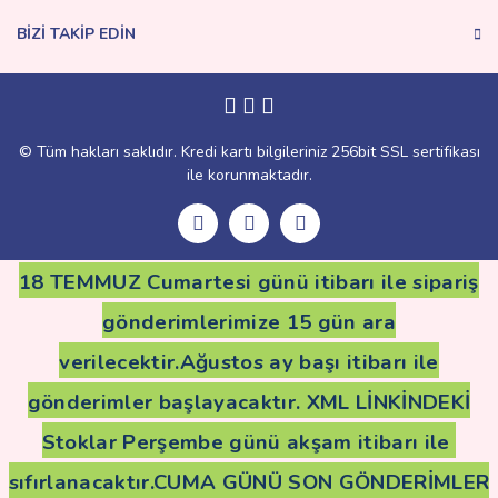
BİZİ TAKİP EDİN
Gönder
© Tüm hakları saklıdır. Kredi kartı bilgileriniz 256bit SSL sertifikası
ile korunmaktadır.
18 TEMMUZ Cumartesi günü itibarı ile sipariş
gönderimlerimize 15 gün ara
verilecektir.Ağustos ay başı itibarı ile
gönderimler başlayacaktır. XML LİNKİNDEKİ
Stoklar Perşembe günü akşam itibarı ile
sıfırlanacaktır.CUMA GÜNÜ SON GÖNDERİMLER