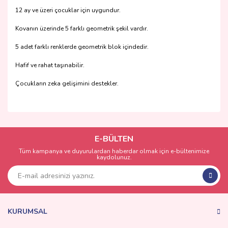
12 ay ve üzeri çocuklar için uygundur.
Kovanın üzerinde 5 farklı geometrik şekil vardır.
5 adet farklı renklerde geometrik blok içindedir.
Hafif ve rahat taşınabilir.
Çocukların zeka gelişimini destekler.
Bu ürünün fiyat bilgisi, resim, ürün açıklamalarında ve diğer
konularda yetersiz gördüğünüz noktaları öneri formunu
Bu ürüne ilk yorumu siz yapın!
kullanarak tarafımıza iletebilirsiniz.
Görüş ve önerileriniz için teşekkür ederiz.
E-BÜLTEN
Tüm kampanya ve duyurulardan haberdar olmak için e-bültenimize
Yorum Yaz
kaydolunuz.
Ürün resmi kalitesiz, bozuk veya görüntülenemiyor.
Ürün açıklamasında eksik bilgiler bulunuyor.
Ürün bilgilerinde hatalar bulunuyor.
Ürün fiyatı diğer sitelerden daha pahalı.
KURUMSAL
Bu ürüne benzer farklı alternatifler olmalı.