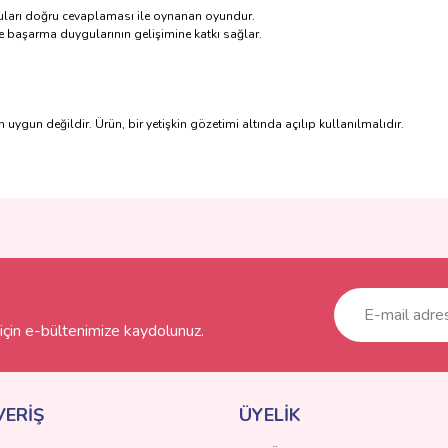
oruları doğru cevaplaması ile oynanan oyundur.
 başarma duygularının gelişimine katkı sağlar.
 uygun değildir. Ürün, bir yetişkin gözetimi altında açılıp kullanılmalıdır.
ve diğer konularda yetersiz gördüğünüz noktaları öneri formunu kullanarak taraf
Bu ürüne ilk yorumu siz yapın!
r.
Yorum Yaz
çin e-bültenimize kaydolunuz.
VERİŞ
ÜYELİK