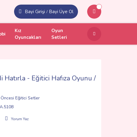
Bayi Girişi
Bayi Üye Ol
/
Kız
Oyun
obi
Oyuncakları
Setleri
Hatırla - Eğitici Hafıza Oyunu /
Öncesi Eğitici Setler
A.5108
Yorum Yaz