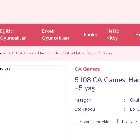
Eğitici
Erkek
Hello
Funko
H
Oyuncaklar
Oyuncakları
Kitty
r
5108 CA Games, Hadi Hatırla - Eğitici Hafıza Oyunu / +5 yaş
CA Games
5108 CA Games, Hadi 
+5 yaş
Kategori
Okul 
Stok Kodu
Eo_C
Tavsiye Et