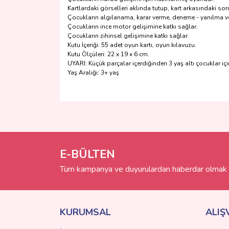
Kartlardaki görselleri aklında tutup, kart arkasındaki s
Çocukların algılanama, karar verme, deneme - yanılma ve
Çocukların ince motor gelişimine katkı sağlar.
Çocukların zihinsel gelişimine katkı sağlar.
Kutu İçeriği: 55 adet oyun kartı, oyun kılavuzu.
Kutu Ölçüleri: 22 x 19 x 6 cm.
UYARI: Küçük parçalar içerdiğinden 3 yaş altı çocuklar için
Yaş Aralığı: 3+ yaş
Bu ürünün fiyat bilgisi, resim, ürün açıklamalarında 
Görüş ve önerileriniz için teşekkür ederiz.
Ürün resmi kalitesiz, bozuk veya görüntülenemiyo
Ürün açıklamasında eksik bilgiler bulunuyor.
E-BÜLTEN
Ürün bilgilerinde hatalar bulunuyor.
Tüm kampanya ve duyurulardan haberdar olmak i
Ürün fiyatı diğer sitelerden daha pahalı.
Bu ürüne benzer farklı alternatifler olmalı.
KURUMSAL
ALIŞ