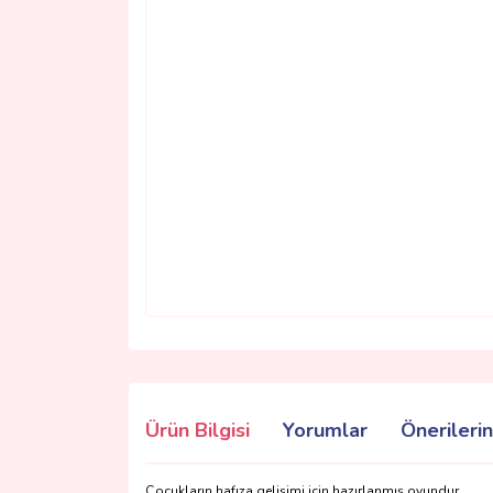
Ürün Bilgisi
Yorumlar
Önerilerin
Çocukların hafıza gelişimi için hazırlanmış oyundur.