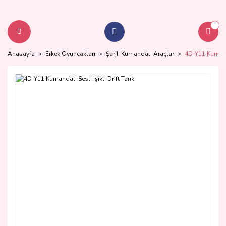
Anasayfa
Erkek Oyuncakları
ŞarjIı Kumandalı Araçlar
4D-Y11 Kumanda