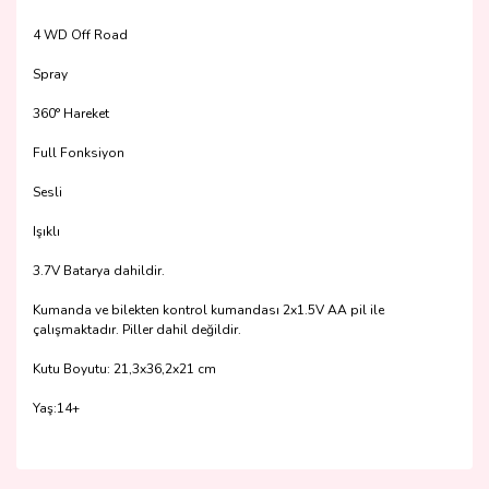
4 WD Off Road
Spray
360° Hareket
Full Fonksiyon
Sesli
Işıklı
3.7V Batarya dahildir.
Kumanda ve bilekten kontrol kumandası 2x1.5V AA pil ile
çalışmaktadır. Piller dahil değildir.
Kutu Boyutu: 21,3x36,2x21 cm
Yaş:14+
Bu ürünün fiyat bilgisi, resim, ürün açıklamalarında ve diğer
konularda yetersiz gördüğünüz noktaları öneri formunu