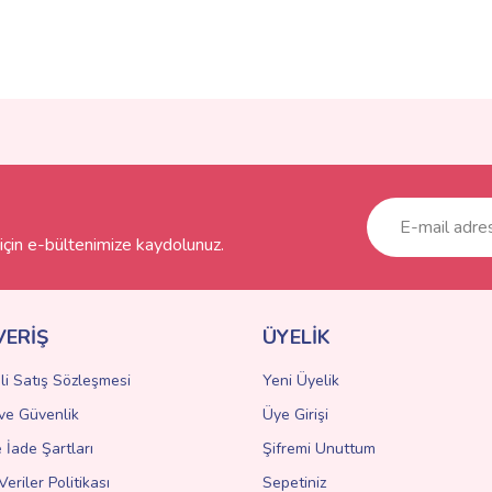
ve diğer konularda yetersiz gördüğünüz noktaları öneri formunu kullanarak taraf
Bu ürüne ilk yorumu siz yapın!
r.
Yorum Yaz
çin e-bültenimize kaydolunuz.
VERİŞ
ÜYELİK
li Satış Sözleşmesi
Yeni Üyelik
k ve Güvenlik
Üye Girişi
Gönder
e İade Şartları
Şifremi Unuttum
Veriler Politikası
Sepetiniz