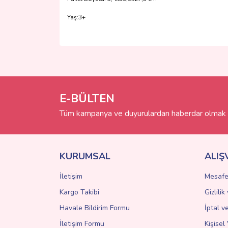
Yaş:3+
Bu ürünün fiyat bilgisi, resim, ürün açıklamalarında 
Görüş ve önerileriniz için teşekkür ederiz.
Ürün resmi kalitesiz, bozuk veya görüntülenemiyo
Ürün açıklamasında eksik bilgiler bulunuyor.
E-BÜLTEN
Ürün bilgilerinde hatalar bulunuyor.
Tüm kampanya ve duyurulardan haberdar olmak i
Ürün fiyatı diğer sitelerden daha pahalı.
Bu ürüne benzer farklı alternatifler olmalı.
KURUMSAL
ALIŞ
İletişim
Mesafe
Kargo Takibi
Gizlili
Havale Bildirim Formu
İptal v
İletişim Formu
Kişisel 