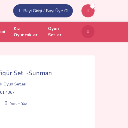
Bayi Girişi
Bayi Üye Ol
/
Kız
Oyun
obi
Oyuncakları
Setleri
igür Seti -Sunman
k Oyun Setleri
01.4367
Yorum Yaz