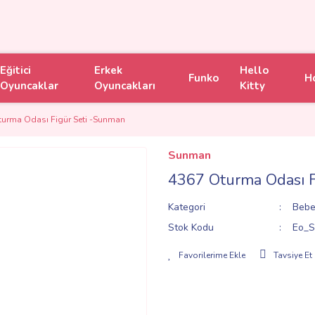
Eğitici
Erkek
Hello
Funko
H
Oyuncaklar
Oyuncakları
Kitty
urma Odası Figür Seti -Sunman
Sunman
4367 Oturma Odası F
Kategori
Bebe
Stok Kodu
Eo_S
Tavsiye Et