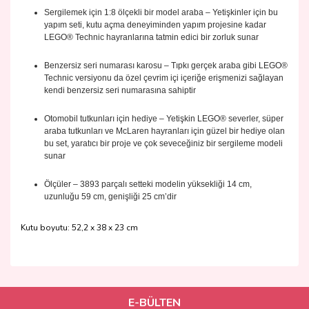
Sergilemek için 1:8 ölçekli bir model araba – Yetişkinler için bu
yapım seti, kutu açma deneyiminden yapım projesine kadar
LEGO® Technic hayranlarına tatmin edici bir zorluk sunar
Benzersiz seri numarası karosu – Tıpkı gerçek araba gibi LEGO®
Technic versiyonu da özel çevrim içi içeriğe erişmenizi sağlayan
kendi benzersiz seri numarasına sahiptir
Otomobil tutkunları için hediye – Yetişkin LEGO® severler, süper
araba tutkunları ve McLaren hayranları için güzel bir hediye olan
bu set, yaratıcı bir proje ve çok seveceğiniz bir sergileme modeli
sunar
Ölçüler – 3893 parçalı setteki modelin yüksekliği 14 cm,
uzunluğu 59 cm, genişliği 25 cm’dir
Kutu boyutu: 52,2 x 38 x 23 cm
Bu ürünün fiyat bilgisi, resim, ürün açıklamalarında ve diğer
konularda yetersiz gördüğünüz noktaları öneri formunu
Bu ürüne ilk yorumu siz yapın!
kullanarak tarafımıza iletebilirsiniz.
Görüş ve önerileriniz için teşekkür ederiz.
E-BÜLTEN