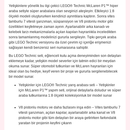
Yetişkinlere yönelik bu ilgi çekici LEGO® Technic McLaren P1™ hiper
araba setiyle süper arabalara olan sevginizi ateşleyin. Etkileyici 1:8
ölçekli modeli oluştururken kendinizi ayrıntılara kaptırın. Sonra vites
tamburlu 7 vitesli şanzıman, süspansiyon ve V8 pistonlu motor gibi
özellikleri keşfetmeye zaman ayırın. Ayarlanabilir arka kanadı ve
kelebek tarzı mekanizmalarla açılan kapıları hayranlıkla inceledikten
sonra tamamlanmış modelinizi gururla sergileyin. Tıpkı gerçek araba
gibi LEGO Technic versiyonu da özel çevrim içi içeriğe erişmenizi
sağlayan kendi benzersiz seri numarasına sahiptir.
Bu LEGO Technic seti, eğlenceli kutu açma deneyiminden son detayları
eklemeye kadar, yetişkin model severler için tatmin edici bir meydan
okuma sunar. Süper otomobil tutkunları ve McLaren hayranları için
ideal olan bu hediye, keyif veren bir proje ve gururla sergilenebilecek
bir model sunar.
Yetişkinler için LEGO® Technic yarış arabası seti – Yetişkinler
için McLaren P1™ yapım seti, orijinal detaylarla doludur ve süper
araba tutkunlarına 1:8 ölçekli koleksiyonluk bir model sunar
V8 pistonlu motoru ve daha fazlasını inşa edin – Vites tamburlu 7
vitesli şanzıman, açılan kapılar, ayarlanabilir arka kanat ve V8
pistonlu motor gibi tüm detayları bir araya getirirken farkındalık
yaratan bir projenin keyfini çıkarın