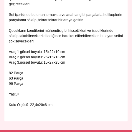
geçirecekler!
Set içerisinde bulunan tornavida ve anahtar gibi parçalarla helikopterin
parçalarını söküp, tekrar tekrar bir araya getirin!
Çocukların kendilerini mühendis gibi hissettikleri ve istediklerinde
söküp takabilecekleri dilediğince hareket ettirebilecekleri bu oyun setini
çok sevecekler!
Araç 1.görsel boyutu: 15x22x19 cm
Araç 2.görsel boyutu: 25x15x13 cm
Araç 3.görsel boyutu: 15x27x25 cm
82 Parça
63 Parça
96 Parça
Yaş:3+
Kutu Ölçüsü: 22,4x20x6 cm
Bu ürünün fiyat bilgisi, resim, ürün açıklamalarında ve diğer
konularda yetersiz gördüğünüz noktaları öneri formunu
Bu ürüne ilk yorumu siz yapın!
kullanarak tarafımıza iletebilirsiniz.