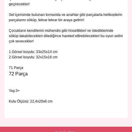
geçirecekler!
Set içerisinde bulunan tornavida ve anahtar gibi parçalarla helikopterin
parçalarını söküp, tekrar tekrar bir araya getirin!
Çocukların kendilerini mühendis gibi hissettikleri ve istediklerinde
söküp takabilecekleri dilediğince hareket ettirebilecekleri bu oyun setini
çok sevecekler!
1.Görsel boyutu: 33x25x14 cm
2.Görsel boyutu: 32x15x16 cm
71 Parça
72 Parça
Yaş:3+
Kutu Ölçüsü: 22,4x20x6 cm
Bu ürünün fiyat bilgisi, resim, ürün açıklamalarında ve diğer
konularda yetersiz gördüğünüz noktaları öneri formunu
Bu ürüne ilk yorumu siz yapın!
kullanarak tarafımıza iletebilirsiniz.