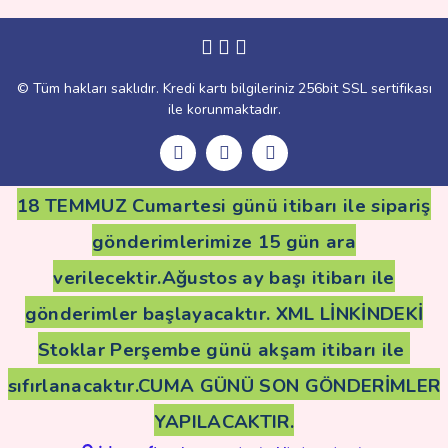
Gönder
© Tüm hakları saklıdır. Kredi kartı bilgileriniz 256bit SSL sertifikası
ile korunmaktadır.
18 TEMMUZ Cumartesi günü itibarı ile sipariş
gönderimlerimize 15 gün ara
verilecektir.Ağustos ay başı itibarı ile
gönderimler başlayacaktır. XML LİNKİNDEKİ
Stoklar Perşembe günü akşam itibarı ile
sıfırlanacaktır.CUMA GÜNÜ SON GÖNDERİMLER
YAPILACAKTIR.